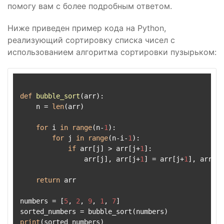
помогу вам с более подробным ответом.
Ниже приведен пример кода на Python,
реализующий сортировку списка чисел с
использованием алгоритма сортировки пузырьком:
def
bubble_sort
(
arr
):

    n = 
len
(arr)

for
 i 
in
range
(n-
1
):

for
 j 
in
range
(n-i-
1
):

if
 arr[j] > arr[j+
1
]:

                arr[j], arr[j+
1
] = arr[j+
1
], arr[j]

return
 arr

numbers = [
5
, 
2
, 
9
, 
1
, 
7
]

print