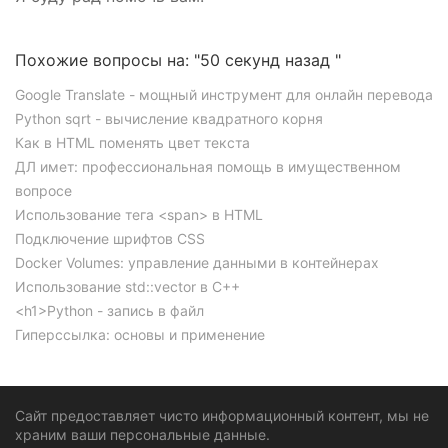
Похожие вопросы на: "50 секунд назад "
Google Translate - мощный инструмент для онлайн перевода
Python sqrt - вычисление квадратного корня
Как в HTML поменять цвет текста
ДЛ имет: профессиональная помощь в имущественном
вопросе
Использование тега <span> в HTML
Подключение шрифтов CSS
Docker Volumes: управление данными в контейнерах
Использование std::vector в C++
<h1>Python - запись в файл
Гиперссылка: основы и применение
Сайт предоставляет чисто информационный контент, мы не
храним ваши персональные данные.