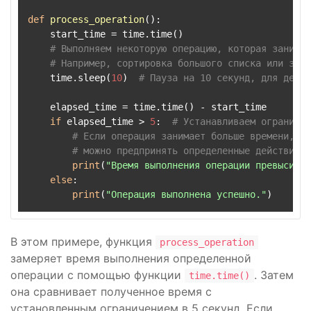
def
process_operation
():

    start_time = time.time()

# Выполняем некоторую операцию, которая занимае
# Например, сортировка большого списка или загр
    time.sleep(
10
)  
# Пауза на 10 секунд, для демон
    elapsed_time = time.time() - start_time

if
 elapsed_time > 
5
:  
# Устанавливаем ограничен
# Если операция занимает больше времени, че
# можно предпринять определенные действия, 
print
(
"Время выполнения операции превысило 
else
:

print
(
"Операция выполнена успешно."
В этом примере, функция
process_operation
замеряет время выполнения определенной
операции с помощью функции
. Затем
time.time()
она сравнивает полученное время с
установленным ограничением в 5 секунд. Если