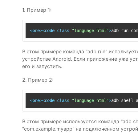
1. Пример 1:
<
pre
>
<
code
class
=
"language-html"
>
adb run co
В этом примере команда "adb run" используе
устройстве Android. Если приложение уже уст
его и запустить.
2. Пример 2:
<
pre
>
<
code
class
=
"language-html"
>
adb shell 
В этом примере используется команда "adb she
"com.example.myapp" на подключенном устройс