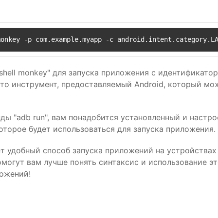
monkey -p com.example.myapp -c android.intent.category.L
shell monkey" для запуска приложения с идентификатор
это инструмент, предоставляемый Android, который мо
нды "adb run", вам понадобится установленный и наст
оторое будет использоваться для запуска приложения.
ет удобный способ запуска приложений на устройствах
могут вам лучше понять синтаксис и использование э
ложений!