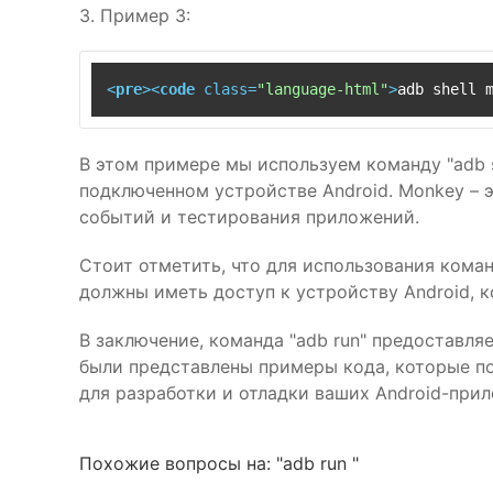
3. Пример 3:
<
pre
>
<
code
class
=
"language-html"
>
adb shell 
В этом примере мы используем команду "adb 
подключенном устройстве Android. Monkey – 
событий и тестирования приложений.
Стоит отметить, что для использования кома
должны иметь доступ к устройству Android, к
В заключение, команда "adb run" предоставля
были представлены примеры кода, которые по
для разработки и отладки ваших Android-при
Похожие вопросы на: "adb run "