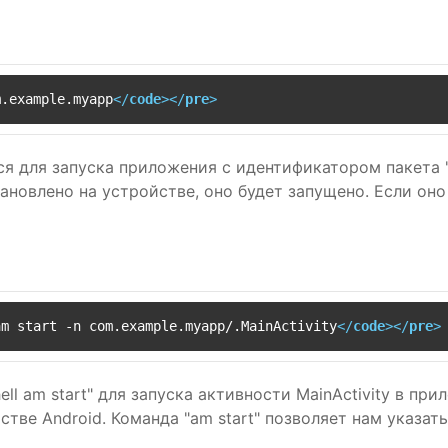
m.example.myapp
</
code
>
</
pre
>
тся для запуска приложения с идентификатором пакета
ановлено на устройстве, оно будет запущено. Если оно
am start -n com.example.myapp/.MainActivity
</
code
>
</
pre
>
ll am start" для запуска активности MainActivity в п
тве Android. Команда "am start" позволяет нам указать