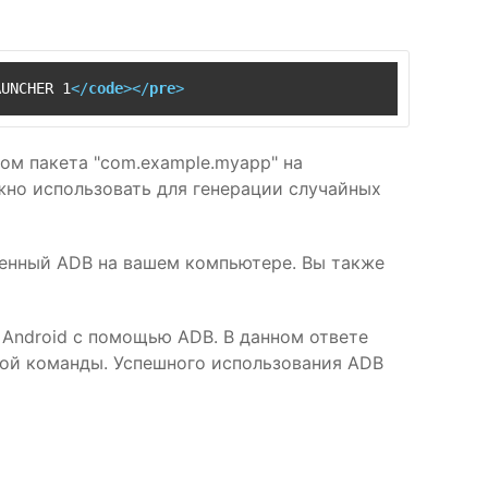
AUNCHER 1
</
code
>
</
pre
>
ом пакета "com.example.myapp" на
жно использовать для генерации случайных
роенный ADB на вашем компьютере. Вы также
 Android с помощью ADB. В данном ответе
той команды. Успешного использования ADB