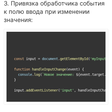
3. Привязка обработчика события
к полю ввода при изменении
значения:
const
 input = 
document
.
getElementById
(
'myInput'
);

function
handleInputChange
(
event
) {

console
.
log
(
`Новое значение: 
${event.target.val
  }

  input.
addEventListener
(
'input'
, handleInputChange