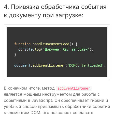
4. Привязка обработчика события
к документу при загрузке:
function
handleDocumentLoad
(
) {

console
.
log
(
'Документ был загружен'
);

  }

document
.
addEventListener
(
'DOMContentLoaded'
, han
В конечном итоге, метод
addEventListener
является мощным инструментом для работы с
событиями в JavaScript. Он обеспечивает гибкий и
удобный способ привязывать обработчики событий
к элементам DOM, что позволяет создавать