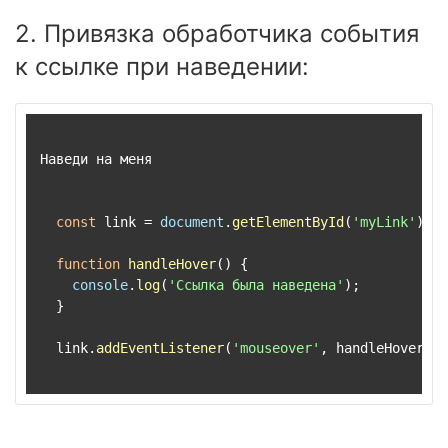
2. Привязка обработчика события
к ссылке при наведении:
Наведи на меня

const
 link = 
document
.
getElementById
(
'myLink'
);

function
handleHover
(
) {

console
.
log
(
'Ссылка была наведена'
);

  }

  link.
addEventListener
(
'mouseover'
, handleHover);
