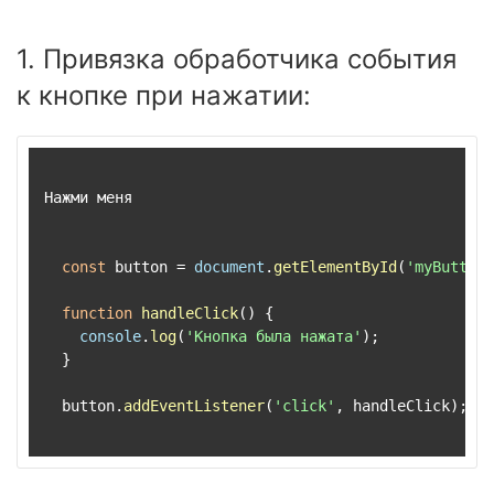
1. Привязка обработчика события
к кнопке при нажатии:
Нажми меня

const
 button = 
document
.
getElementById
(
'myButton'
function
handleClick
(
) {

console
.
log
(
'Кнопка была нажата'
);

  }

  button.
addEventListener
(
'click'
, handleClick);
