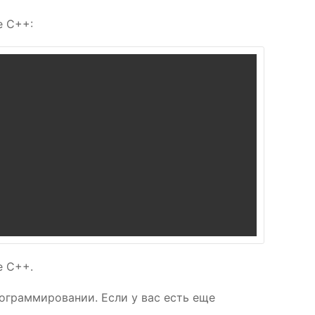
е C++:
е C++.
рограммировании. Если у вас есть еще