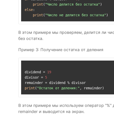
print
(
"Число делится без остатка"
else
:

print
(
"Число не делится без остатка"
В этом примере мы проверяем, делится ли числ
без остатка.
Пример 3: Получение остатка от деления
dividend = 
19
divisor = 
5
print
(
"Остаток от деления:"
В этом примере мы используем оператор "%" д
remainder и выводится на экран.