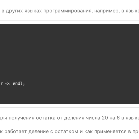
 в других языках программирования, например, в язык
r << endl;

ля получения остатка от деления числа 20 на 6 в язык
к работает деление с остатком и как применяется в п