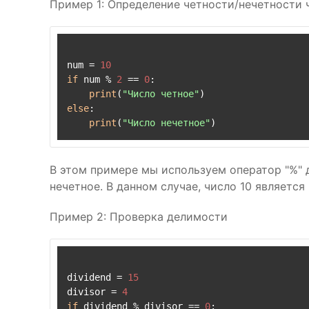
Пример 1: Определение четности/нечетности 
num = 
10
if
 num % 
2
 == 
0
:

print
(
"Число четное"
else
:

print
(
"Число нечетное"
В этом примере мы используем оператор "%" дл
нечетное. В данном случае, число 10 является
Пример 2: Проверка делимости
dividend = 
15
divisor = 
4
if
 dividend % divisor == 
0
:
