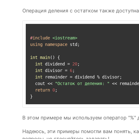
Операция деления с остатком также доступна
#
include
<iostream>
using
namespace
 std;

int
main
()
{

int
 dividend = 
20
;

int
 divisor = 
6
;

int
 remainder = dividend % divisor;

  cout << 
"Остаток от деления: "
 << remainde
return
0
;

В этом примере мы используем оператор "%" д
Надеюсь, эти примеры помогли вам понять, ка
вопросы, не стесняйтесь задавать!