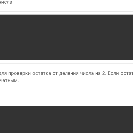
числа
я проверки остатка от деления числа на 2. Если остат
 четным.