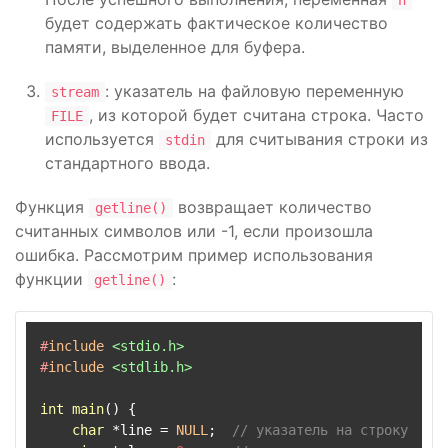
n
будет содержать фактическое количество
памяти, выделенное для буфера.
: указатель на файловую переменную
stream
, из которой будет считана строка. Часто
FILE
используется
для считывания строки из
stdin
стандартного ввода.
Функция
возвращает количество
getline()
считанных символов или -1, если произошла
ошибка. Рассмотрим пример использования
функции
:
getline()
#
include
<stdio.h>
#
include
<stdlib.h>
int
main
()
{

char
 *line = 
NULL
;  
// указатель на строку