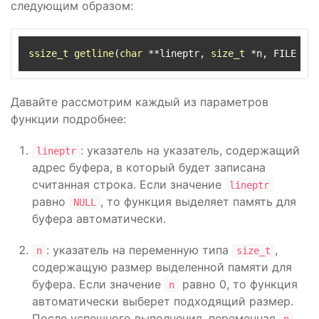
следующим образом:
ssize_t
getline
(
char
 **lineptr, 
size_t
 *n, FILE *st
Давайте рассмотрим каждый из параметров
функции подробнее:
: указатель на указатель, содержащий
lineptr
адрес буфера, в который будет записана
считанная строка. Если значение
lineptr
равно
, то функция выделяет память для
NULL
буфера автоматически.
: указатель на переменную типа
,
n
size_t
содержащую размер выделенной памяти для
буфера. Если значение
равно 0, то функция
n
автоматически выберет подходящий размер.
После успешного выполнения, переменная