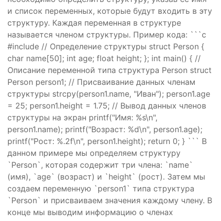
и список переменных, которые будут входить в эту
структуру. Каждая переменная в структуре
называется членом структуры. Пример кода: ```c
#include
// Определение структуры struct Person {
char name[50]; int age; float height; }; int main() { //
Описание переменной типа структура Person struct
Person person1; // Присваивание данных членам
структуры strcpy(person1.name, "Иван"); person1.age
= 25; person1.height = 1.75; // Вывод данных членов
структуры на экран printf("Имя: %s\n",
person1.name); printf("Возраст: %d\n", person1.age);
printf("Рост: %.2f\n", person1.height); return 0; } ``` В
данном примере мы определяем структуру
`Person`, которая содержит три члена: `name`
(имя), `age` (возраст) и `height` (рост). Затем мы
создаем переменную `person1` типа структура
`Person` и присваиваем значения каждому члену. В
конце мы выводим информацию о членах