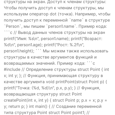
структуры на экран. Доступ к членам структуры:
Чтобы получить доступ к членам структуры, мы
используем оператор dot (точка). Например, чтобы
получить доступ к переменной `name` в структуре
`Person`, мы пишем `person1.name`. Пример кода:
```c // Вывод данных членов структуры на экран
printf("Имя: %s\n", person1.name); printf("Возраст:
%d\n", person1.age); printf("Рост: %.2f\n",
person1.height); ``` Мы можем также использовать
структуры в качестве аргументов функций и
возвращаемых значений. Пример кода: ```c
#include
// Определение структуры struct Point { int
x; int y; }; // Функция, принимающая структуру в
качестве аргумента void printPoint(struct Point p) {
printf("Точка: (%d, %d)\n", p.x, p.y); } // Функция,
возвращающая структуру struct Point
createPoint(int x, int y) { struct Point p; p.x = x; p.y =
y; return p; } int main() { // Создание переменной
типа структура Point struct Point point1; //