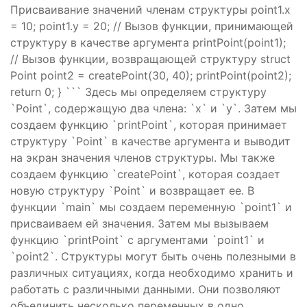
Присваивание значений членам структуры point1.x
= 10; point1.y = 20; // Вызов функции, принимающей
структуру в качестве аргумента printPoint(point1);
// Вызов функции, возвращающей структуру struct
Point point2 = createPoint(30, 40); printPoint(point2);
return 0; } ``` Здесь мы определяем структуру
`Point`, содержащую два члена: `x` и `y`. Затем мы
создаем функцию `printPoint`, которая принимает
структуру `Point` в качестве аргумента и выводит
на экран значения членов структуры. Мы также
создаем функцию `createPoint`, которая создает
новую структуру `Point` и возвращает ее. В
функции `main` мы создаем переменную `point1` и
присваиваем ей значения. Затем мы вызываем
функцию `printPoint` с аргументами `point1` и
`point2`. Структуры могут быть очень полезными в
различных ситуациях, когда необходимо хранить и
работать с различными данными. Они позволяют
объединить несколько переменных в одно