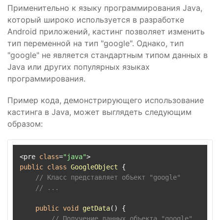
Применительно к языку программирования Java,
который широко используется в разработке
Android приложений, кастинг позволяет изменить
тип переменной на тип "google". Однако, тип
"google" не является стандартным типом данных в
Java или других популярных языках
программирования.
Пример кода, демонстрирующего использование
кастинга в Java, может выглядеть следующим
образом:
<pre 
class
=
"java"
public
class
GoogleObject
 {

// Класс представляет объект "google"
// ...
public
void
getData
(
) {

// Получение данных объекта "google"