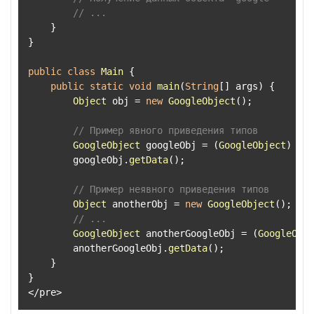
// ...
    }

}

public
class
Main
 {

public
static
void
main
(
String
[] args
) {

Object
 obj = 
new
GoogleObject
();

// Пример явного приведения типов
GoogleObject
 googleObj = (
GoogleObject
) obj
        googleObj.
getData
();

// Пример неявного приведения типов
Object
 anotherObj = 
new
GoogleObject
();

// ...
GoogleObject
 anotherGoogleObj = (
GoogleObje
        anotherGoogleObj.
getData
();

    }

}

</pre>