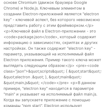
основе Chromium (движок браузера Google
Chrome) и Node.js. Ключевым элементом в
создании Electron-приложений является "electron
key" - ключевой аспект, без которого невозможно
представить работу с этим фреймворком.</p>
<p>Ключевой файл в Electron-приложении - это
<code>package.json</code>, который содержит
информацию о зависимостях, скриптах и других
настройках. Он также содержит "electron key" -
параметр, указывающий на исполняемый файл
Electron приложения. Пример такого ключа может
выглядеть следующим образом:</p> <pre><code
class="json">&quot;scripts&quot;: { &quot;start&quot;:
&quot;electron .&quot; }, &quot;main&quot;:
&quot;main.js&quot; </code></pre> <p>В данном
примере, "electron key" находится в параметре
"main" и указывает на исполняемый файл main.js.
Когда вы запускаете приложение с помощью
команды "npm start", Electron использует