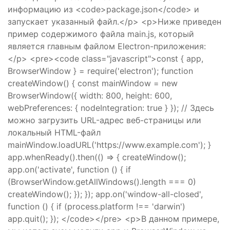
информацию из <code>package.json</code> и
запускает указанный файл.</p> <p>Ниже приведен
пример содержимого файла main.js, который
является главным файлом Electron-приложения:
</p> <pre><code class="javascript">const { app,
BrowserWindow } = require('electron'); function
createWindow() { const mainWindow = new
BrowserWindow({ width: 800, height: 600,
webPreferences: { nodeIntegration: true } }); // Здесь
можно загрузить URL-адрес веб-страницы или
локальный HTML-файл
mainWindow.loadURL('https://www.example.com'); }
app.whenReady().then(() => { createWindow();
app.on('activate', function () { if
(BrowserWindow.getAllWindows().length === 0)
createWindow(); }); }); app.on('window-all-closed',
function () { if (process.platform !== 'darwin')
app.quit(); }); </code></pre> <p>В данном примере,