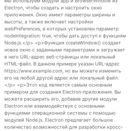
мы используем модули app и BrowserWindow из
Electron, чтобы создать и настроить окно
приложения. Окно имеет параметры ширины и
высоты, а также включает настройки
webPreferences, в которых установлен параметр
nodeIntegration: true, чтобы дать доступ к функциям
Node.js.</p> <p>Функция createWindow() создает
новое окно с заданными параметрами и загружает
в него URL-адрес веб-страницы или локальный
HTML-файл. В данном примере указан URL-адрес
https://www.example.com, но вы можете изменить
его на любой другой адрес или локальный файл.
</p> <p>Этот код является самым основным
примером для создания Electron-приложения. Вы
можете расширить его, добавив другие модули
Electron или взаимодействуя с основными
функциями операционной системы с помощью
модулей Node.js. Electron предлагает большое
количество возможностей для разработки кросс-