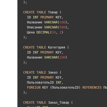
);

CREATE
TABLE
 Товар (

  ID 
INT
PRIMARY
 KEY,

  Название 
VARCHAR
(
100
),

  Описание 
VARCHAR
(
500
),

  Цена 
DECIMAL
(
10
, 
2
)

);

CREATE
TABLE
 Категория (

  ID 
INT
PRIMARY
 KEY,

  Название 
VARCHAR
(
100
)

);

CREATE
TABLE
 Заказ (

  ID 
INT
PRIMARY
 KEY,

  ПользовательID 
INT
,

FOREIGN
 KEY (ПользовательID) 
REFERENCES
 По
);

CREATE
TABLE
 Заказ_Товар (
