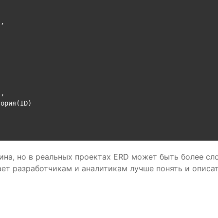
,



,

ория(ID)

ина, но в реальных проектах ERD может быть более с
ет разработчикам и аналитикам лучше понять и описат