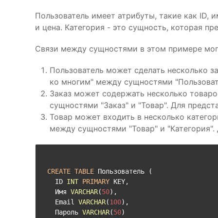
Пользователь имеет атрибуты, такие как ID, и
и цена. Категория - это сущность, которая пр
Связи между сущностями в этом примере мо
Пользователь может сделать несколько за
ко многим" между сущностями "Пользовате
Заказ может содержать несколько товаров
сущностями "Заказ" и "Товар". Для предст
Товар может входить в несколько категор
между сущностями "Товар" и "Категория".
CREATE
TABLE
 Пользователь (

  ID 
INT
PRIMARY
 KEY,

  Имя 
VARCHAR
(
50
),

  Email 
VARCHAR
(
100
),

  Пароль 
VARCHAR
(
50
)
