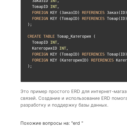
  ЗаказID 
INT
,

  ТоварID 
INT
,

FOREIGN
 KEY (ЗаказID) 
REFERENCES
 Заказ(ID)
FOREIGN
 KEY (ТоварID) 
REFERENCES
 Товар(ID)
);

CREATE
TABLE
 Товар_Категория (

  ТоварID 
INT
,

  КатегорияID 
INT
,

FOREIGN
 KEY (ТоварID) 
REFERENCES
 Товар(ID)
FOREIGN
 KEY (КатегорияID) 
REFERENCES
 Катег
Это пример простого ERD для интернет-магаз
связей. Создание и использование ERD помога
разработку и поддержку базы данных.
Похожие вопросы на: "erd "