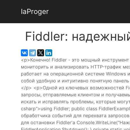
IaProger
Fiddler: надежн
<p>Конечно! Fiddler - это мощный инструмен
мониторить и анализировать HTTP-трафик меж
работает на операционной системе Windows и
собой удобную и интуитивно понятную панель
</p> <p>Одной из ключевых возможностей Fid
запросы, отправляемые клиентом и получаемые
искать и исправлять проблемы, которые могут
csharp">using Fiddler; public class FiddlerExample
обработчика событий для перехвата запросов F
для остановки Fiddler'а Console.WriteLine("Наж
FiddlerApplication.Shutdown(); } private static