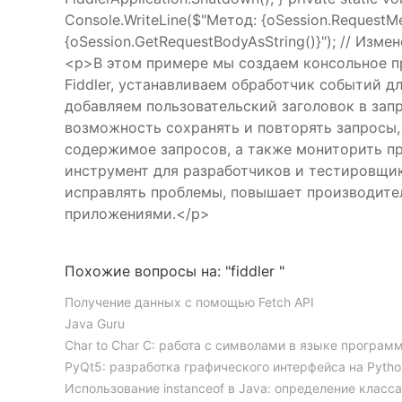
Console.WriteLine($"Метод: {oSession.RequestMet
{oSession.GetRequestBodyAsString()}"); // Изме
<p>В этом примере мы создаем консольное пр
Fiddler, устанавливаем обработчик событий д
добавляем пользовательский заголовок в зап
возможность сохранять и повторять запросы,
содержимое запросов, а также мониторить пр
инструмент для разработчиков и тестировщик
исправлять проблемы, повышает производител
приложениями.</p>
Похожие вопросы на: "fiddler "
Получение данных с помощью Fetch API
Java Guru
Char to Char C: работа с символами в языке програм
PyQt5: разработка графического интерфейса на Pytho
Использование instanceof в Java: определение класс