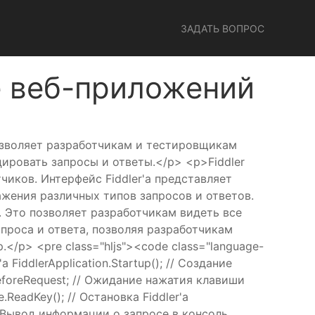
ЗАДАТЬ ВОПРОС
е веб-приложений
позволяет разработчикам и тестировщикам
ировать запросы и ответы.</p> <p>Fiddler
иков. Интерфейс Fiddler'а представляет
жения различных типов запросов и ответов.
 Это позволяет разработчикам видеть все
апроса и ответа, позволяя разработчикам
/p> <pre class="hljs"><code class="language-
r'а FiddlerApplication.Startup(); // Создание
BeforeRequest; // Ожидание нажатия клавиши
.ReadKey(); // Остановка Fiddler'а
{ // Вывод информации о запросе в консоль