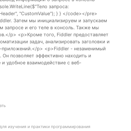
sole.WriteLine($"Тело запроса:
eader", "CustomValue"); } } </code></pre>
ddler. Затем мы инициализируем и запускаем
 запросе и его теле в консоль. Также мы
в.</p> <p>Кроме того, Fiddler предоставляет
оматизации задач, анализировать заголовки и
-приложений.</p> <p>Fiddler - незаменимый
. Он позволяет эффективно находить и
 и удобное взаимодействие с веб-
ать
а для изучения и практики программирования