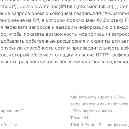
hod}"); Console.WriteLine($"URL: {oSession.fullUrl}"); Con
нение запроса oSession.oRequest.headers.Add("X-Custom-H
иложение на C#, в котором подключаем библиотеку Fi
ля перехвата запросов и выводим информацию о каждом
рос, чтобы показать возможность модификации запросо
 добавлять собственные расширения и скрипты для авт
опускную способность сети и производительность веб
ов, который облегчает отладку и анализ HTTP-трафика
ьность разработчиков и обеспечивает более надежное
Как вставить видео в HTML
setw: что это и как использов
мирования C
JSON парсер онлайн
n
Тема: cl h
а объекта
Trinket Python 3 - платформ