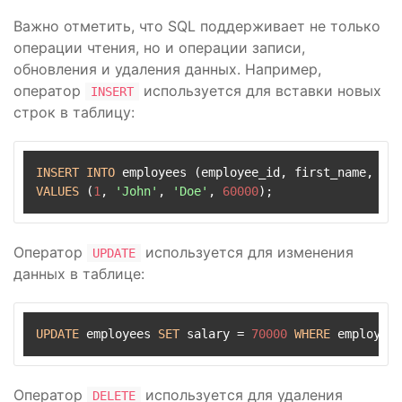
Важно отметить, что SQL поддерживает не только
операции чтения, но и операции записи,
обновления и удаления данных. Например,
оператор
используется для вставки новых
INSERT
строк в таблицу:
INSERT
INTO
VALUES
 (
1
, 
'John'
, 
'Doe'
, 
60000
);
Оператор
используется для изменения
UPDATE
данных в таблице:
UPDATE
 employees 
SET
 salary 
=
70000
WHERE
 employee_
Оператор
используется для удаления
DELETE