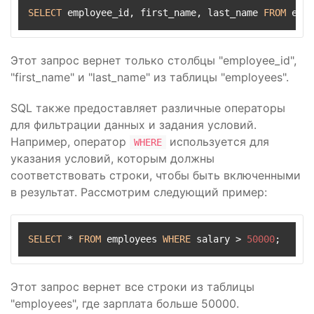
SELECT
 employee_id, first_name, last_name 
FROM
 empl
Этот запрос вернет только столбцы "employee_id",
"first_name" и "last_name" из таблицы "employees".
SQL также предоставляет различные операторы
для фильтрации данных и задания условий.
Например, оператор
используется для
WHERE
указания условий, которым должны
соответствовать строки, чтобы быть включенными
в результат. Рассмотрим следующий пример:
SELECT
*
FROM
 employees 
WHERE
 salary 
>
50000
;
Этот запрос вернет все строки из таблицы
"employees", где зарплата больше 50000.