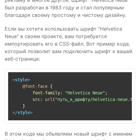
рекламу и многое другое. Шрифт "Helvetica Neue"
был разработан в 1983 году и стал популярным
благодаря своему простому и чистому дизайну.
Если вы хотите использовать шрифт "Helvetica
Neue" в своем проекте, вам потребуется
импортировать его в CSS-файл. Вот пример кода,
который позволит вам подключить шрифт к вашей
веб-странице:
<
style
>
@font-face
 {

font-family
: 
"Helvetica Neue"
;

src
: 
url
(
"путь_к_шрифту/helvetica-neue.ttf"
</
style
>
В этом коде мы объявляем новый шрифт с именем