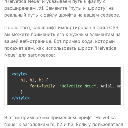
"Helvetica Neue" и указываем путь к файлу с
расширением .ttf. Замените "путь_к_шрифту" на
реальный путь к файлу шрифта на вашем сервере.
После того, как шрифт импортирован в файл CSS,
вы можете применить его к нужным элементам на
вашей веб-странице. Вот пример кода, который
покажет вам, как использовать шрифт "Helvetica
Neue" для заголовков:
<
style
>
h1
, 
h2
, 
h3
 {

font-family
: 
"Helvetica Neue"
, Arial, sans-
</
style
>
В этом примере мы применяем шрифт "Helvetica
Neue" к заголовкам h1, h2 и h3. Если у пользователя