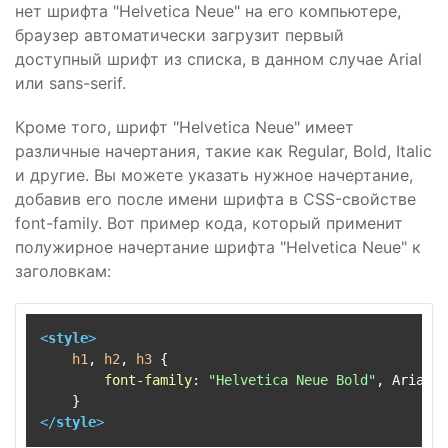
нет шрифта "Helvetica Neue" на его компьютере,
браузер автоматически загрузит первый
доступный шрифт из списка, в данном случае Arial
или sans-serif.
Кроме того, шрифт "Helvetica Neue" имеет
различные начертания, такие как Regular, Bold, Italic
и другие. Вы можете указать нужное начертание,
добавив его после имени шрифта в CSS-свойстве
font-family. Вот пример кода, который применит
полужирное начертание шрифта "Helvetica Neue" к
заголовкам:
<
style
>
h1
, 
h2
, 
h3
 {

font-family
: 
"Helvetica Neue Bold"
, Arial, 
</
style
>