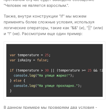
"Человек не является взрослым.".
Также, внутри конструкции "if" мы можем
применять более сложные условия, используя
логические операторы, такие как "&&" (и), "||" (или)
и "!" (не). Рассмотрим еще один пример:
var
 temperature = 
25
var
 isRainy = 
false
;

if
 (temperature > 
30
 || (temperature >= 
25
 && !isRa
console
.
log
(
"На улице жарко!"
);

} 
else
 {

console
.
log
(
"На улице прохладно."
);

В данном примере мы проверяем два условия -