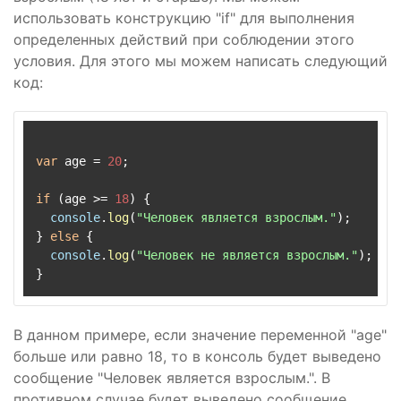
использовать конструкцию "if" для выполнения
определенных действий при соблюдении этого
условия. Для этого мы можем написать следующий
код:
var
 age = 
20
;

if
 (age >= 
18
) {

console
.
log
(
"Человек является взрослым."
);

} 
else
 {

console
.
log
(
"Человек не является взрослым."
);

В данном примере, если значение переменной "age"
больше или равно 18, то в консоль будет выведено
сообщение "Человек является взрослым.". В
противном случае будет выведено сообщение