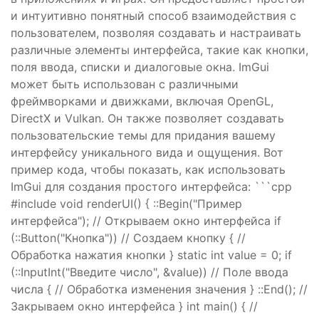
и интуитивно понятный способ взаимодействия с
пользователем, позволяя создавать и настраивать
различные элементы интерфейса, такие как кнопки,
поля ввода, списки и диалоговые окна. ImGui
может быть использован с различными
фреймворками и движками, включая OpenGL,
DirectX и Vulkan. Он также позволяет создавать
пользовательские темы для придания вашему
интерфейсу уникального вида и ощущения. Вот
пример кода, чтобы показать, как использовать
ImGui для создания простого интерфейса: ```cpp
#include
void renderUI() {
::Begin("Пример
интерфейса"); // Открываем окно интерфейса if
(
::Button("Кнопка")) // Создаем кнопку { //
Обработка нажатия кнопки } static int value = 0; if
(
::InputInt("Введите число", &value)) // Поле ввода
числа { // Обработка изменения значения }
::End(); //
Закрываем окно интерфейса } int main() { //