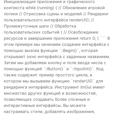
Инициализация приложения и графического
контекста while (running) { // Обновление игровой
логики // Отрисовка сцены и моделей // Рендеринг
пользовательского интерфейса renderUI(); //
Промежуточные шаги // Обработка
пользовательских событий } // Освобождение
ресурсов и завершение приложения return 0; } ``` В
этом примере мы начинаем создание интерфейса с
помощью вызова функции `
::Begin()`, которая
открывает окно интерфейса с заданным названием.
Затем мы добавляем кнопку и поле ввода числа с
помощью функций `
::Button()` и `
::InputInt()`. Код
также содержит пример простого цикла, в
котором мы вызываем функцию `renderUI()` для
рендеринга интерфейса. Инструмент ImGui имеет
множество других функций и возможностей,
позволяющих создавать более сложные и
интерактивные интерфейсы. Вы можете
настраивать стили, добавлять изображения,