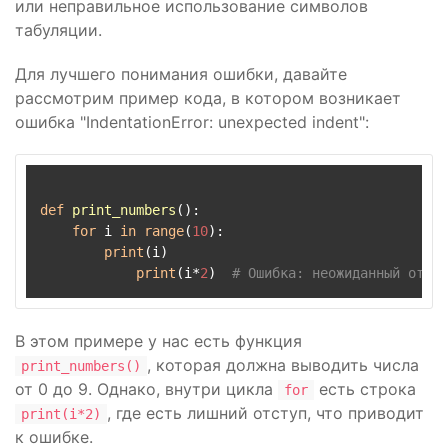
или неправильное использование символов
табуляции.
Для лучшего понимания ошибки, давайте
рассмотрим пример кода, в котором возникает
ошибка "IndentationError: unexpected indent":
def
print_numbers
():

for
 i 
in
range
(
10
):

print
(i)

print
(i*
2
)  
# Ошибка: неожиданный отсту
В этом примере у нас есть функция
, которая должна выводить числа
print_numbers()
от 0 до 9. Однако, внутри цикла
есть строка
for
, где есть лишний отступ, что приводит
print(i*2)
к ошибке.