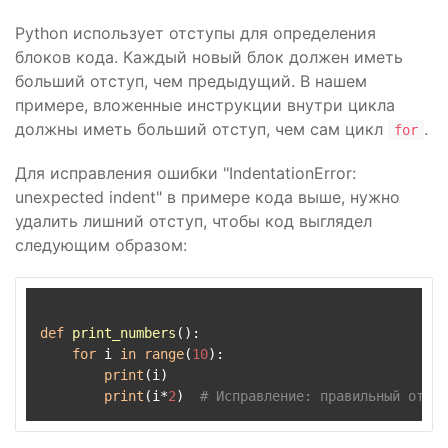
Python использует отступы для определения
блоков кода. Каждый новый блок должен иметь
больший отступ, чем предыдущий. В нашем
примере, вложенные инструкции внутри цикла
должны иметь больший отступ, чем сам цикл
.
for
Для исправления ошибки "IndentationError:
unexpected indent" в примере кода выше, нужно
удалить лишний отступ, чтобы код выглядел
следующим образом:
def
print_numbers
():

for
 i 
in
range
(
10
):

print
(i)

print
(i*
2
)  
# Исправление: правильный отсту