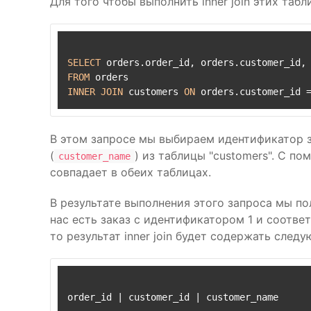
Для того чтобы выполнить inner join этих таб
SELECT
FROM
INNER
JOIN
 customers 
ON
 orders.customer_id 
В этом запросе мы выбираем идентификатор з
(
) из таблицы "customers". С 
customer_name
совпадает в обеих таблицах.
В результате выполнения этого запроса мы по
нас есть заказ с идентификатором 1 и соотв
то результат inner join будет содержать след
order_id 
|
 customer_id 
|