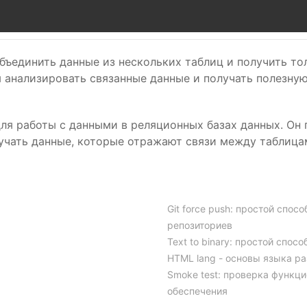
о объединить данные из нескольких таблиц и получить 
ам анализировать связанные данные и получать полезн
 для работы с данными в реляционных базах данных. Он
учать данные, которые отражают связи между таблица
Git force push: простой спос
репозиториев
Text to binary: простой спос
HTML lang - основы языка р
Smoke test: проверка функц
обеспечения