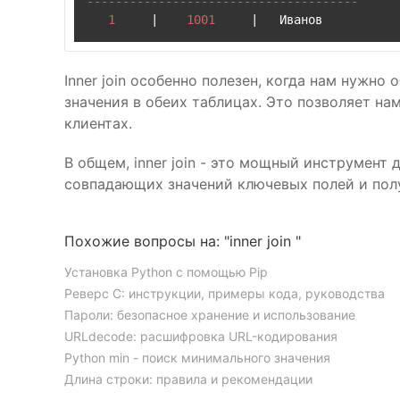
--------------------------------------
1
|
1001
|
Inner join особенно полезен, когда нам нужн
значения в обеих таблицах. Это позволяет н
клиентах.
В общем, inner join - это мощный инструмент
совпадающих значений ключевых полей и пол
Похожие вопросы на: "inner join "
Установка Python с помощью Pip
Реверс C: инструкции, примеры кода, руководства
Пароли: безопасное хранение и использование
URLdecode: расшифровка URL-кодирования
Python min - поиск минимального значения
Длина строки: правила и рекомендации