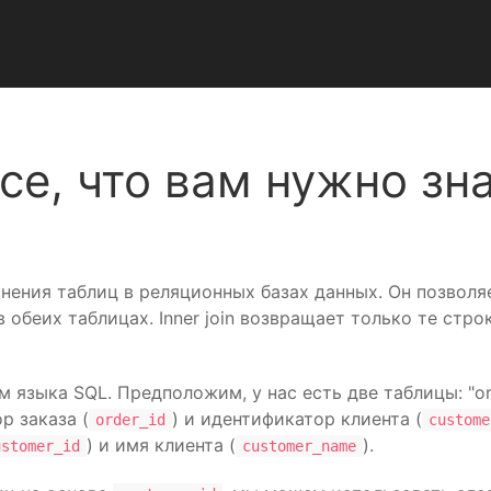
все, что вам нужно зн
динения таблиц в реляционных базах данных. Он позвол
в обеих таблицах. Inner join возвращает только те ст
языка SQL. Предположим, у нас есть две таблицы: "orde
р заказа (
) и идентификатор клиента (
order_id
custome
) и имя клиента (
).
ustomer_id
customer_name