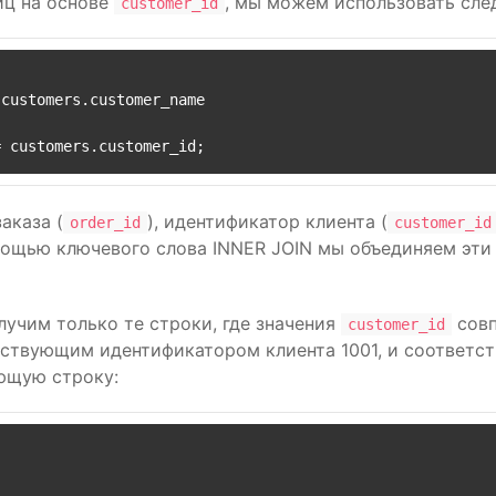
лиц на основе
, мы можем использовать сле
customer_id
=
аказа (
), идентификатор клиента (
order_id
customer_id
помощью ключевого слова INNER JOIN мы объединяем эт
лучим только те строки, где значения
совп
customer_id
етствующим идентификатором клиента 1001, и соответст
ующую строку: