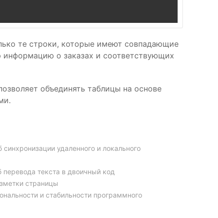
только те строки, которые имеют совпадающие
ую информацию о заказах и соответствующих
 позволяет объединять таблицы на основе
ми.
об синхронизации удаленного и локального
об перевода текста в двоичный код
азметки страницы
иональности и стабильности программного