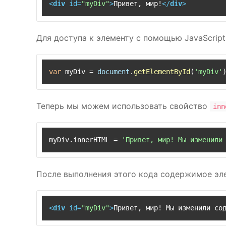
<
div
id
=
"myDiv"
>
Привет, мир!
</
div
>
Для доступа к элементу с помощью JavaScri
var
 myDiv = 
document
.
getElementById
(
'myDiv'
Теперь мы можем использовать свойство
inn
myDiv.
innerHTML
 = 
'Привет, мир! Мы изменили
После выполнения этого кода содержимое эле
<
div
id
=
"myDiv"
>
Привет, мир! Мы изменили со