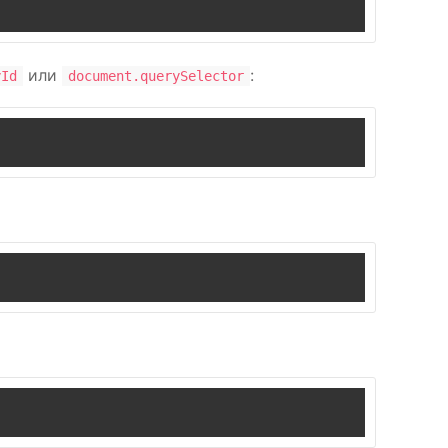
или
:
yId
document.querySelector