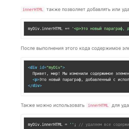
также позволяет добавлять или уд
innerHTML
myDiv.
innerHTML
 += 
'<p>Это новый параграф, 
После выполнения этого кода содержимое эл
<
div
id
=
"myDiv"
>
  Привет, мир! Мы изменили содержимое элемен
<
p
>
Это новый параграф, добавленный с испо
</
div
>
Также можно использовать
для уда
innerHTML
myDiv.
innerHTML
 = 
''
; 
// удаляем все содерж