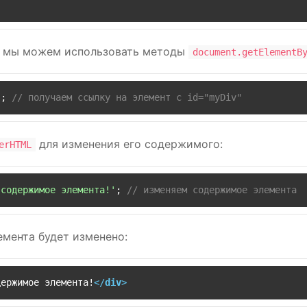
pt мы можем использовать методы
document.getElementB
); 
// получаем ссылку на элемент с id="myDiv"
для изменения его содержимого:
erHTML
 содержимое элемента!'
; 
// изменяем содержимое элемента
мента будет изменено:
держимое элемента!
</
div
>