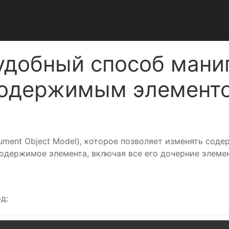
 удобный способ мани
одержимым элемент
ment Object Model), которое позволяет изменять соде
держимое элемента, включая все его дочерние элемен
д: