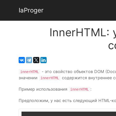
IaProger
InnerHTML:
с
- это свойство объектов DOM (Docu
innerHTML
значении
содержится внутреннее со
innerHTML
Пример использования
:
innerHTML
Предположим, у нас есть следующий HTML-ко