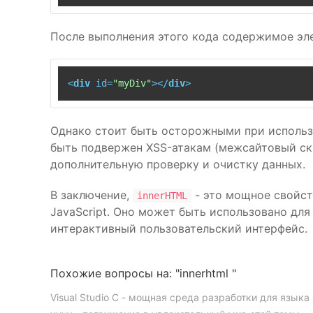
После выполнения этого кода содержимое эле
<
div
id
=
"myDiv"
>
</
div
>
Однако стоит быть осторожными при исполь
быть подвержен XSS-атакам (межсайтовый ск
дополнительную проверку и очистку данных.
В заключение,
- это мощное свойс
innerHTML
JavaScript. Оно может быть использовано для
интерактивный пользовательский интерфейс.
Похожие вопросы на: "innerhtml "
Visual Studio C - мощная среда разработки для языка