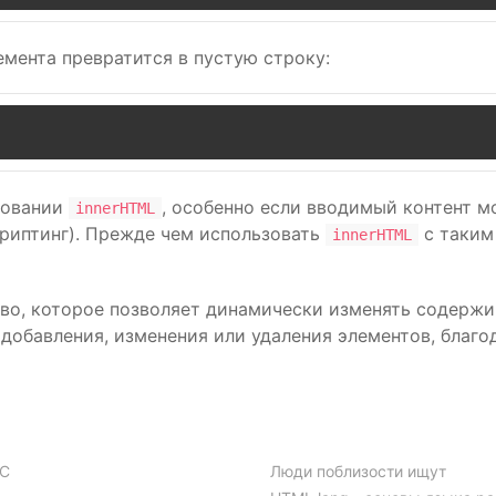
мента превратится в пустую строку:
зовании
, особенно если вводимый контент 
innerHTML
риптинг). Прежде чем использовать
с таким
innerHTML
тво, которое позволяет динамически изменять содер
 добавления, изменения или удаления элементов, благ
 C
Люди поблизости ищут