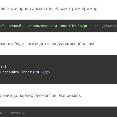
алять дочерние элементы. Рассмотрим пример:
добавленный с использованием innerHTML!</p>'
; 
// добавля
емента будет выглядеть следующим образом:
та!

льзованием innerHTML!
</
p
>
ления дочерних элементов. Например:
имое элемента