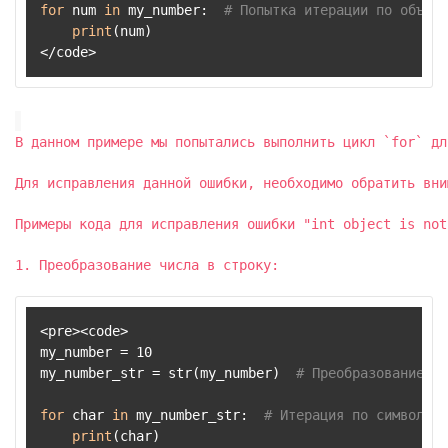
for
 num 
in
 my_number:  
# Попытка итерации по объект
print
(num)

</code>
В данном примере мы попытались выполнить цикл `for` дл
Для исправления данной ошибки, необходимо обратить вни
Примеры кода для исправления ошибки "int object is not
1. Преобразование числа в строку:
<pre><code>

my_number = 10

my_number_str = str(my_number)  
# Преобразование чи
for
 char 
in
 my_number_str:  
# Итерация по символам 
print
(char)
