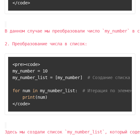
</code>
В данном случае мы преобразовали число `my_number` в с
2. Преобразование числа в список:
<pre><code>

my_number = 10

my_number_list = [my_number]  
# Создание списка с о
for
 num 
in
 my_number_list:  
# Итерация по элементам
print
(num)

</code>
Здесь мы создали список `my_number_list`, который соде