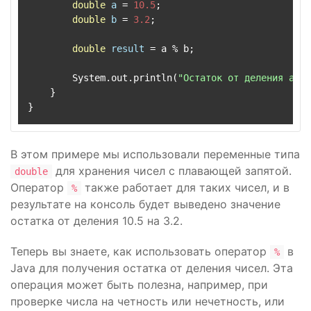
double
a
=
10.5
;

double
b
=
3.2
;

double
result
=
 a % b;

        System.out.println(
"Остаток от деления a на
    }

В этом примере мы использовали переменные типа
для хранения чисел с плавающей запятой.
double
Оператор
также работает для таких чисел, и в
%
результате на консоль будет выведено значение
остатка от деления 10.5 на 3.2.
Теперь вы знаете, как использовать оператор
в
%
Java для получения остатка от деления чисел. Эта
операция может быть полезна, например, при
проверке числа на четность или нечетность, или