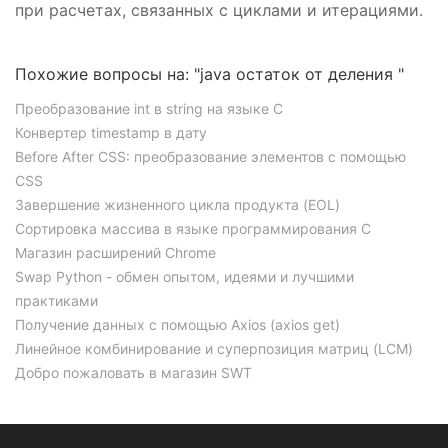
при расчетах, связанных с циклами и итерациями.
Похожие вопросы на: "java остаток от деления "
Преобразование int в string на языке C
Конвертер timestamp в дату
Before After CSS: преобразование элементов с помощью
CSS
Завершение жизненного цикла продукта (EOL)
Сортировка массива в языке программирования C
Магазин расширений Chrome
Swap Python - обмен опытом, идеями и лучшими
практиками
Получение данных с помощью Axios (axios get)
Линейное комбинирование и суперпозиция матриц (LCM)
Добро пожаловать в магазин SWT