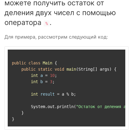
можете получить остаток от
деления двух чисел с помощью
оператора
.
%
Для примера, рассмотрим следующий код:
public
class
Main
 {

public
static
void
main
(String[] args)
 {

int
a
=
10
;

int
b
=
3
;

int
result
=
 a % b;

        System.out.println(
"Остаток от деления a на
    }
