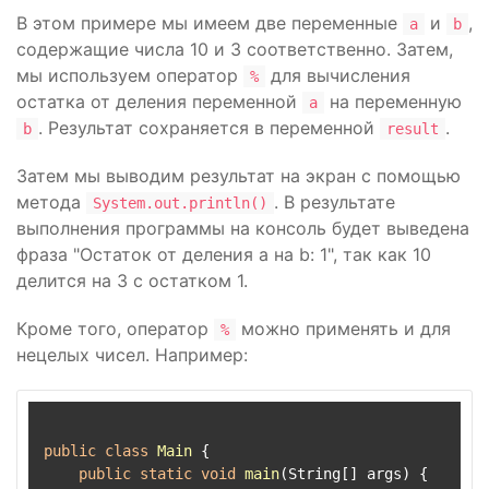
В этом примере мы имеем две переменные
и
,
a
b
содержащие числа 10 и 3 соответственно. Затем,
мы используем оператор
для вычисления
%
остатка от деления переменной
на переменную
a
. Результат сохраняется в переменной
.
b
result
Затем мы выводим результат на экран с помощью
метода
. В результате
System.out.println()
выполнения программы на консоль будет выведена
фраза "Остаток от деления a на b: 1", так как 10
делится на 3 с остатком 1.
Кроме того, оператор
можно применять и для
%
нецелых чисел. Например:
public
class
Main
 {

public
static
void
main
(String[] args)
 {
