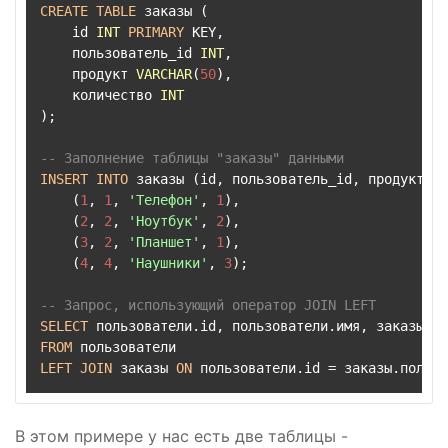
CREATE
TABLE
 заказы (

    id 
INT
PRIMARY
 KEY,

    пользователь_id 
INT
,

    продукт 
VARCHAR
(
50
),

    количество 
INT
);

-- Заполнение таблицы "заказы" данными
INSERT
INTO
 заказы (id, пользователь_id, продукт, к
    (
1
, 
1
, 
'Телефон'
, 
1
),

    (
2
, 
2
, 
'Ноутбук'
, 
2
),

    (
3
, 
2
, 
'Планшет'
, 
1
),

    (
4
, 
4
, 
'Наушники'
, 
3
);

-- Запрос, использующий оператор JOIN LEFT
SELECT
FROM
LEFT
JOIN
 заказы 
ON
 пользователи.id 
=
В этом примере у нас есть две таблицы -