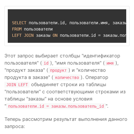
SELECT
FROM
LEFT
JOIN
 заказы 
ON
 пользователи.id 
=
Этот запрос выбирает столбцы "идентификатор
пользователя" (
), "имя пользователя" (
),
id
имя
"продукт заказа" (
) и "количество
продукт
продукта в заказе" (
). Оператор
количество
объединяет строки из таблицы
JOIN LEFT
"пользователи" с соответствующими строками из
таблицы "заказы" на основе условия
"
".
пользователи.id = заказы.пользователь_id
Теперь рассмотрим результат выполнения данного
запроса: