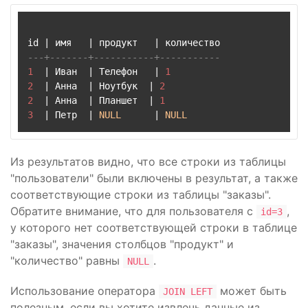
id 
|
 имя   
|
 продукт   
|
---+-------+-----------+-----------
1
|
 Иван  
|
 Телефон   
|
1
2
|
 Анна  
|
 Ноутбук  
|
2
2
|
 Анна  
|
 Планшет  
|
1
3
|
 Петр  
|
NULL
|
NULL
Из результатов видно, что все строки из таблицы
"пользователи" были включены в результат, а также
соответствующие строки из таблицы "заказы".
Обратите внимание, что для пользователя с
,
id=3
у которого нет соответствующей строки в таблице
"заказы", значения столбцов "продукт" и
"количество" равны
.
NULL
Использование оператора
может быть
JOIN LEFT
полезным, если вы хотите извлечь данные из