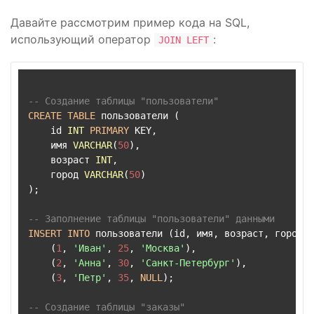
Давайте рассмотрим пример кода на SQL,
использующий оператор
:
JOIN LEFT
-- Создание таблицы "пользователи"
CREATE
TABLE
 пользователи (

    id 
INT
PRIMARY
 KEY,

    имя 
VARCHAR
(
50
),

    возраст 
INT
,

    город 
VARCHAR
(
50
)

);

-- Заполнение таблицы "пользователи" данными
INSERT
INTO
 пользователи (id, имя, возраст, город) 
    (
1
, 
'Иван'
, 
25
, 
'Москва'
),

    (
2
, 
'Анна'
, 
30
, 
'Санкт-Петербург'
),

    (
3
, 
'Петр'
, 
35
, 
NULL
);

-- Создание таблицы "заказы"