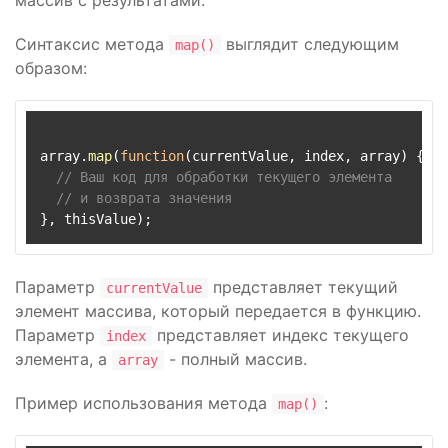
массив с результатами.
Синтаксис метода
выглядит следующим
map()
образом:
array.
map
(
function
(
currentValue, index, array
) {

// Ваш код для обработки текущего элемента
// и возврата значения
Параметр
представляет текущий
currentValue
элемент массива, который передается в функцию.
Параметр
представляет индекс текущего
index
элемента, а
- полный массив.
array
Пример использования метода
:
map()