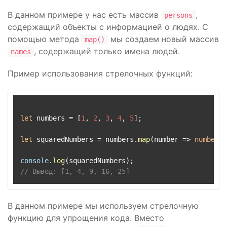
В данном примере у нас есть массив
,
persons
содержащий объекты с информацией о людях. С
помощью метода
мы создаем новый массив
map()
, содержащий только имена людей.
names
Пример использования стрелочных функций:
let
 numbers = [
1
, 
2
, 
3
, 
4
, 
5
];

let
 squaredNumbers = numbers.
map
(
number
 =>
number
 *
console
.
log
// Вывод: [1, 4, 9, 16, 25]
В данном примере мы используем стрелочную
функцию для упрощения кода. Вместо