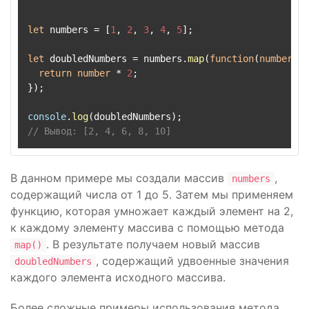
let
 numbers = [
1
, 
2
, 
3
, 
4
, 
5
];

let
 doubledNumbers = numbers.
map
(
function
(
number
) {

return
number
 * 
2
;

});

console
.
log
// Вывод: [2, 4, 6, 8, 10]
В данном примере мы создали массив
,
numbers
содержащий числа от 1 до 5. Затем мы применяем
функцию, которая умножает каждый элемент на 2,
к каждому элементу массива с помощью метода
. В результате получаем новый массив
map()
, содержащий удвоенные значения
doubledNumbers
каждого элемента исходного массива.
Более сложные примеры использования метода