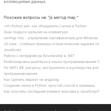
коллекциями данных.
Похожие вопросы на: "js метод map "
<h1>Python join: как объединить строки в Python
Знак градуса Цельсия на клавиатуре
certmgr msc - управление сертификатами для Windows
JS case - учебные примеры и практические задания по
JavaScript
Работа с интерфейсом iEnumerable в .NET
Разблокировка мьютекса в языке программирования C
For MATLAB: ресурсы, инструменты и руководства для
программирования
Как сделать виджет на андроид
Создание папки в Python: простой способ и примеры
Как получить последний элемент массива в JavaScript?