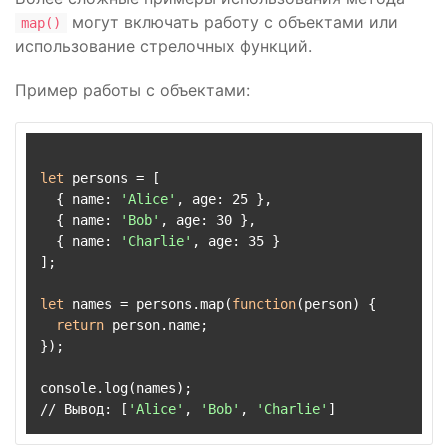
могут включать работу с объектами или
map()
использование стрелочных функций.
Пример работы с объектами:
let
 persons = [

  { name: 
'Alice'
, age: 25 },

  { name: 
'Bob'
, age: 30 },

  { name: 
'Charlie'
, age: 35 }

];

let
 names = persons.map(
function
(person) {

return
 person.name;

});

console.log(names);

// Вывод: [
'Alice'
, 
'Bob'
, 
'Charlie'