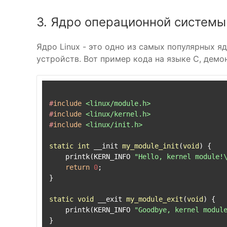
3. Ядро операционной системы 
Ядро Linux - это одно из самых популярных 
устройств. Вот пример кода на языке C, демо
#
include
<linux/module.h>
#
include
<linux/kernel.h>
#
include
<linux/init.h>
static
int
 __init 
my_module_init
(
void
)
 {

    printk(KERN_INFO 
"Hello, kernel module!
return
0
;

}

static
void
 __exit 
my_module_exit
(
void
)
 {

    printk(KERN_INFO 
"Goodbye, kernel modul
}
