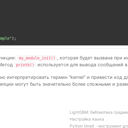
ample"
ункции:
, которая будет вызвана при 
my_module_init()
 Метод
используется для вывода сообщений в
printk()
но интерпретировать термин "kernel" и привести код 
цепции могут быть значительно более сложными и разв
LightGBM: библиотека градие
Настройка языка
Python timeit - инструмент 