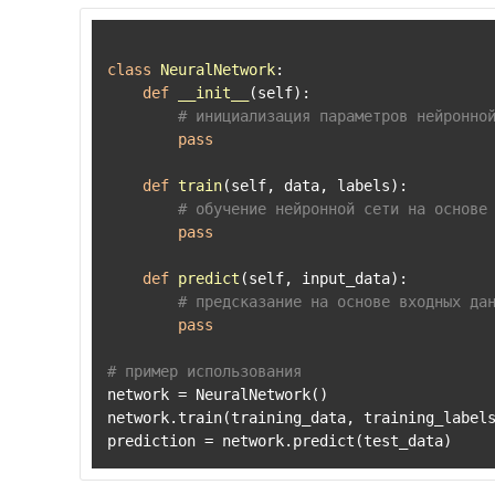
class
NeuralNetwork
:

def
__init__
(
self
):

# инициализация параметров нейронно
pass
def
train
(
self, data, labels
):

# обучение нейронной сети на основе
pass
def
predict
(
self, input_data
):

# предсказание на основе входных да
pass
# пример использования
network = NeuralNetwork()

network.train(training_data, training_labels