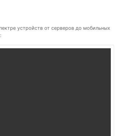
пектре устройств от серверов до мобильных
: