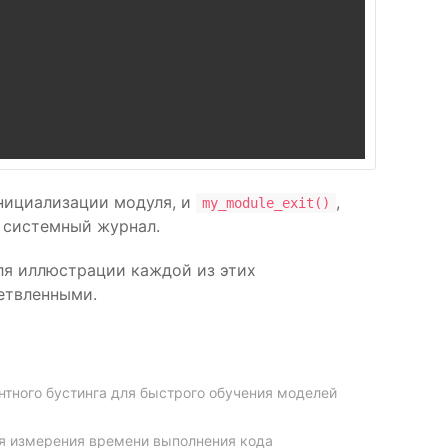
инициализации модуля, и
,
my_module_exit()
 системный журнал.
для иллюстрации каждой из этих
етвленными.
нтного бустинга для быстрого обучения моделей
для измерения времени выполнения кода