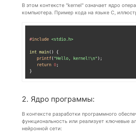
В этом контексте "kernel" означает ядро оп
компьютера. Пример кода на языке C, иллюс
#
include
<stdio.h>
int
main
()
{

printf
(
"Hello, kernel!\n"
);

return
0
;

2. Ядро программы:
В контексте разработки программного обеспе
функциональность или реализует ключевые а
нейронной сети: