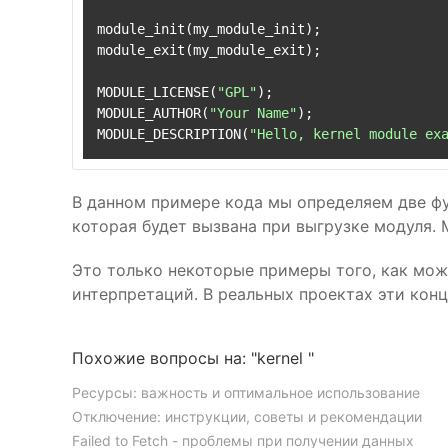
module_init(my_module_init);

module_exit(my_module_exit);

MODULE_LICENSE(
"GPL"
);

MODULE_AUTHOR(
"Your Name"
);

MODULE_DESCRIPTION(
"Hello, kernel module ex
В данном примере кода мы определяем две ф
которая будет вызвана при выгрузке модуля.
Это только некоторые примеры того, как мож
интерпретаций. В реальных проектах эти кон
Похожие вопросы на: "kernel "
Ресурсы: важность и оптимальное использование
Отключение: инструкции, советы и рекомендации
Failed to Fetch - проблемы при получении данных