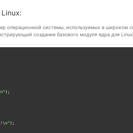
Linux:
ядер операционной системы, используемых в широком с
нстрирующий создание базового модуля ядра для Linux
\n"
);

e!\n"
);
