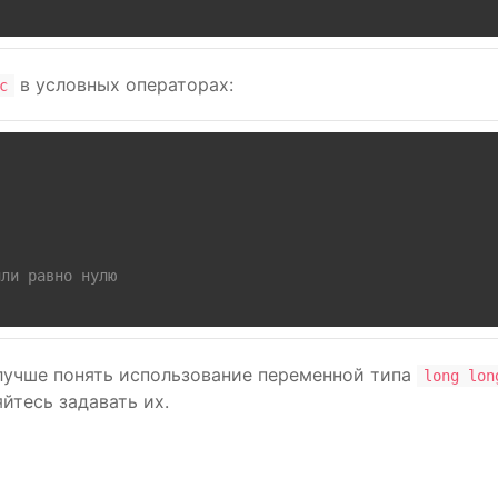
в условных операторах:
c
или равно нулю
лучше понять использование переменной типа
long lon
йтесь задавать их.