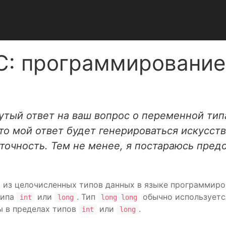
C: программирование
нутый ответ на ваш вопрос о переменной ти
что мой ответ будет генерироваться искусс
и точность. Тем не менее, я постараюсь пре
 из целочисленных типов данных в языке программиро
типа
или
. Тип
обычно используетс
int
long
long long
ы в пределах типов
или
.
int
long