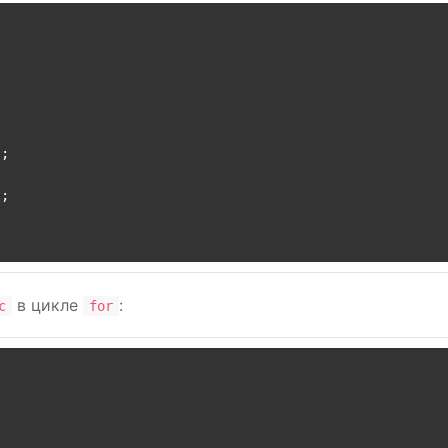
"
;

;

в цикле
:
c
for