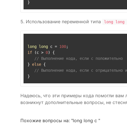
5. Использование переменной типа
long long 
long
long
 c = 
100
if
 (c > 
0
) {

// Выполнение кода, если c положительно
} 
else
 {

// Выполнение кода, если c отрицательно 
Надеюсь, что эти примеры кода помогли вам 
возникнут дополнительные вопросы, не стесня
Похожие вопросы на: "long long c "