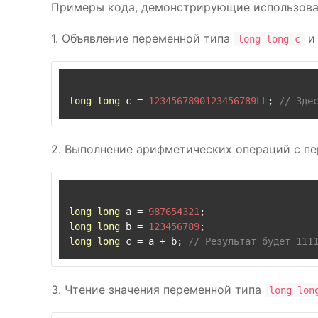
Примеры кода, демонстрирующие использова
1. Объявление переменной типа
и 
long long c
long
long
 c = 
1234567890123456789LL
; 
// Зде
2. Выполнение арифметических операций с п
long
long
 a = 
987654321
long
long
 b = 
123456789
long
long
 c = a + b; 
// Результат будет 111
3. Чтение значения переменной типа
long lon