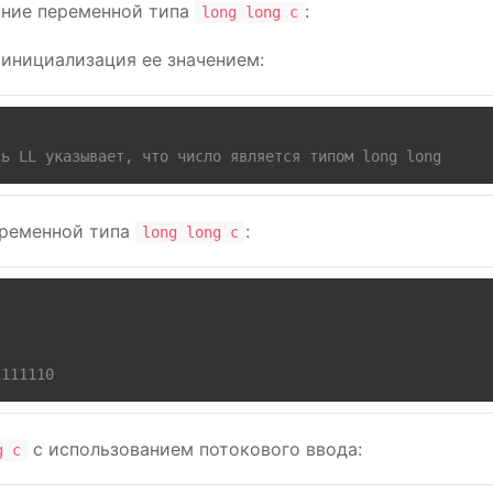
ние переменной типа
:
long long c
инициализация ее значением:
сь LL указывает, что число является типом long long
еременной типа
:
long long c
1111110
с использованием потокового ввода:
g c