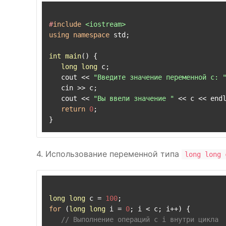
#
include
<iostream>
using
namespace
 std;

int
main
()
{

long
long
 c;

   cout << 
"Введите значение переменной c: 
   cin >> c;

   cout << 
"Вы ввели значение "
 << c << endl
return
0
;

4. Использование переменной типа
long long 
long
long
 c = 
100
for
 (
long
long
 i = 
0
; i < c; i++) {

// Выполнение операций с i внутри цикла