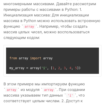
многомерными массивами. Давайте рассмотрим
примеры работы с массивами в Python: 1.
Инициализация массива: Для инициализации
массива в Python можно использовать встроенную
функцию `
`. Например, чтобы создать
array
массив целых чисел, можно воспользоваться
следующим кодом:
from
 array 
import
 array

my_array = array(
'i'
, [
1
, 
2
, 
3
, 
4
, 
5
В этом примере мы импортируем функцию
`
` из модуля `
`. При создании
array
array
массива указываем тип данных `
`, что
'i'
соответствует целым числам. 2. Доступ к