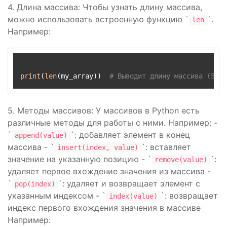
4. Длина массива: Чтобы узнать длину массива,
можно использовать встроенную функцию `
`.
len
Например:
print
(
len
(my_array))  
# Выводит длину массива (5)
5. Методы массивов: У массивов в Python есть
различные методы для работы с ними. Например: -
`
`: добавляет элемент в конец
append(value)
массива - `
`: вставляет
insert(index, value)
значение на указанную позицию - `
`:
remove(value)
удаляет первое вхождение значения из массива -
`
`: удаляет и возвращает элемент с
pop(index)
указанным индексом - `
`: возвращает
index(value)
индекс первого вхождения значения в массиве
Например: