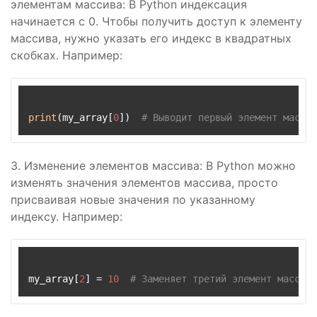
элементам массива: В Python индексация
начинается с 0. Чтобы получить доступ к элементу
массива, нужно указать его индекс в квадратных
скобках. Например:
print
(my_array[
0
])  
# Выводит первый элемент массив
3. Изменение элементов массива: В Python можно
изменять значения элементов массива, просто
присваивая новые значения по указанному
индексу. Например:
my_array[
2
] = 
10
# Заменяет третий элемент массива