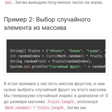
. Затем выводим полученное число на экран.
min
Пример 2: Выбор случайного
элемента из массива
String[] fruits = {
"яблоко"
, 
"банан"
, 
"груша"
, 
"апе
int
 randomIndex = (
int
)(Math.random() * fruits.leng
String randomFruit = fruits[randomIndex];

System.
out
.println(
"Случайный фрукт: "
В этом примере у нас есть массив фруктов, и нам
нужно выбрать случайный фрукт из этого массива.
Мы генерируем случайный индекс в диапазоне от 0
до размера массива
, используя
fruits.length
. Затем мы
Math.random() * fruits.length