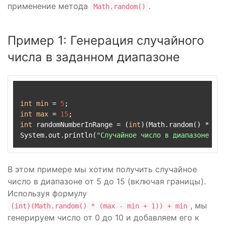
применение метода
.
Math.random()
Пример 1: Генерация случайного
числа в заданном диапазоне
int
min
 = 
5
int
max
 = 
15
int
 randomNumberInRange = (
int
)(Math.random() * (
ma
System.out.println(
"Случайное число в диапазоне от 
В этом примере мы хотим получить случайное
число в диапазоне от 5 до 15 (включая границы).
Используя формулу
, мы
(int)(Math.random() * (max - min + 1)) + min
генерируем число от 0 до 10 и добавляем его к