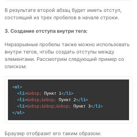
В результате второй абзац будет иметь отступ,
состоящий из трех пробелов в начале строки.
3. Создание отступа внутри тега:
Неразрывные пробелы также можно использовать
внутри тегов, чтобы создать отступы между
элементами. Рассмотрим следующий пример со
списком:
<
ul
>
<
li
>
&nbsp;
 Пункт 1
</
li
>
<
li
>
&nbsp;
&nbsp;
 Пункт 2
</
li
>
<
li
>
&nbsp;
&nbsp;
&nbsp;
 Пункт 3
</
li
>
</
ul
>
Браузер отобразит его таким образом: