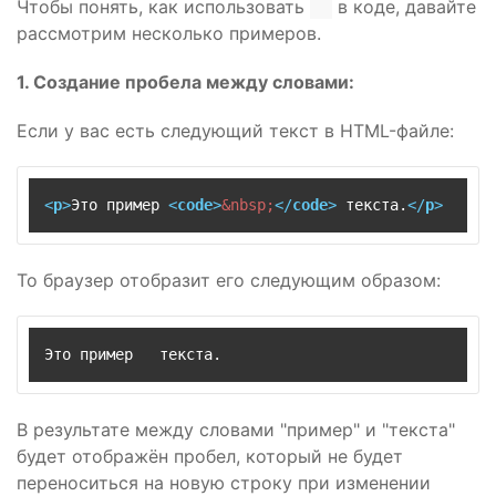
Чтобы понять, как использовать
в коде, давайте
рассмотрим несколько примеров.
1. Создание пробела между словами:
Если у вас есть следующий текст в HTML-файле:
<
p
>
Это пример 
<
code
>
&nbsp;
</
code
>
 текста.
</
p
>
То браузер отобразит его следующим образом:
Это пример   текста.
В результате между словами "пример" и "текста"
будет отображён пробел, который не будет
переноситься на новую строку при изменении