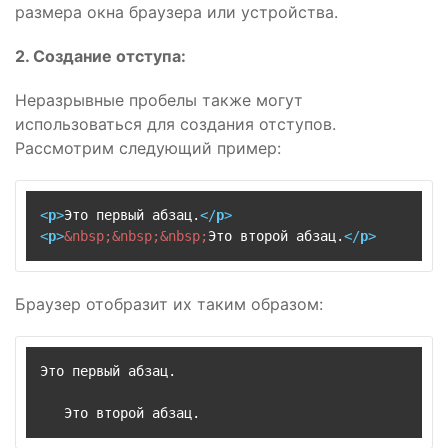
размера окна браузера или устройства.
2. Создание отступа:
Неразрывные пробелы также могут
использоваться для создания отступов.
Рассмотрим следующий пример:
<
p
>
Это первый абзац.
</
p
>
<
p
>
&nbsp;
&nbsp;
&nbsp;
Это второй абзац.
</
p
>
Браузер отобразит их таким образом:
Это первый абзац.

   Это второй абзац.