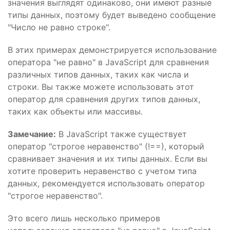
значения выглядят одинаково, они имеют разные
типы данных, поэтому будет выведено сообщение
"Число не равно строке".
В этих примерах демонстрируется использование
оператора "не равно" в JavaScript для сравнения
различных типов данных, таких как числа и
строки. Вы также можете использовать этот
оператор для сравнения других типов данных,
таких как объекты или массивы.
Замечание:
В JavaScript также существует
оператор "строгое неравенство" (!==), который
сравнивает значения и их типы данных. Если вы
хотите проверить неравенство с учетом типа
данных, рекомендуется использовать оператор
"строгое неравенство".
Это всего лишь несколько примеров