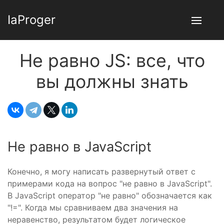
IaProger
Не равно JS: все, что
вы должны знать
Не равно в JavaScript
Конечно, я могу написать развернутый ответ с
примерами кода на вопрос "не равно в JavaScript".
В JavaScript оператор "не равно" обозначается как
"!=". Когда мы сравниваем два значения на
неравенство, результатом будет логическое