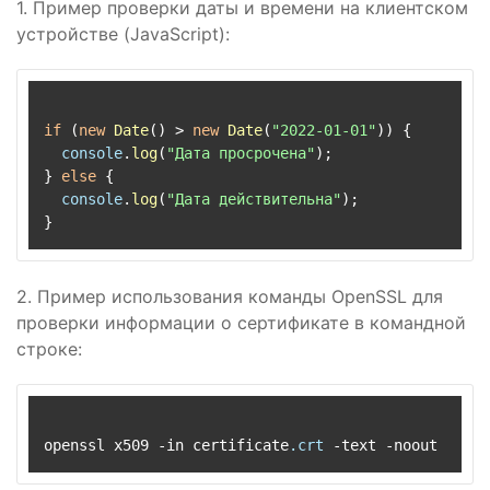
1. Пример проверки даты и времени на клиентском
устройстве (JavaScript):
if
 (
new
Date
() > 
new
Date
(
"2022-01-01"
)) {

console
.
log
(
"Дата просрочена"
);

} 
else
 {

console
.
log
(
"Дата действительна"
);

2. Пример использования команды OpenSSL для
проверки информации о сертификате в командной
строке:
openssl x509 -in certificate
.crt