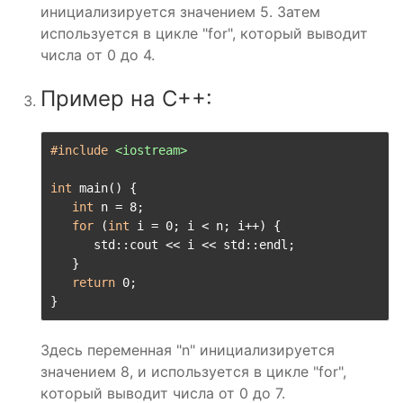
инициализируется значением 5. Затем
используется в цикле "for", который выводит
числа от 0 до 4.
Пример на C++:
#include
<iostream>
int
 main() {

int
 n = 8;

for
 (
int
 i = 0; i < n; i++) {

      std::cout << i << std::endl;

   }

return
 0;

}
Здесь переменная "n" инициализируется
значением 8, и используется в цикле "for",
который выводит числа от 0 до 7.