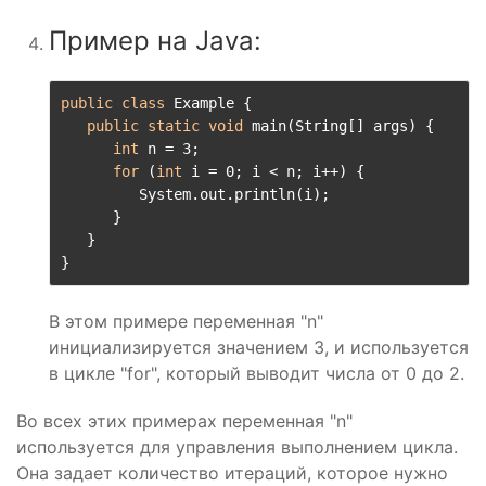
Пример на Java:
public class
 Example {

public static void
 main(String[] args) {

int
 n = 3;

for
 (
int
 i = 0; i < n; i++) {

         System.out.println(i);

      }

   }

}
В этом примере переменная "n"
инициализируется значением 3, и используется
в цикле "for", который выводит числа от 0 до 2.
Во всех этих примерах переменная "n"
используется для управления выполнением цикла.
Она задает количество итераций, которое нужно