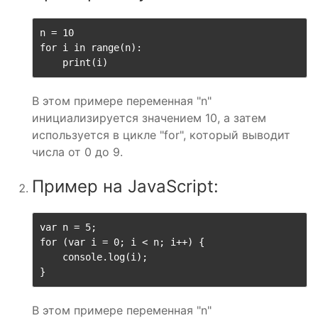
n = 10

for i in range(n):

    print(i)
В этом примере переменная "n"
инициализируется значением 10, а затем
используется в цикле "for", который выводит
числа от 0 до 9.
Пример на JavaScript:
var n = 5;

for (var i = 0; i < n; i++) {

    console.log(i);

}
В этом примере переменная "n"