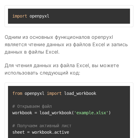
import
 openpyxl
Одним из основных функционалов openpyxl
является чтение данных из файлов Excel и запись
данных в файлы Excel.
Для чтения данных из файла Excel, вы можете
использовать следующий код:
from
 openpyxl 
import
 load_workbook

# Открываем файл
workbook = load_workbook(
'example.xlsx'
)

# Получаем активный лист
sheet = workbook.active
