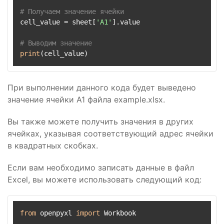
# Получаем значение ячейки
cell_value = sheet[
'A1'
].value

# Выводим значение
print
При выполнении данного кода будет выведено
значение ячейки A1 файла example.xlsx.
Вы также можете получить значения в других
ячейках, указывая соответствующий адрес ячейки
в квадратных скобках.
Если вам необходимо записать данные в файл
Excel, вы можете использовать следующий код:
from
 openpyxl 
import
 Workbook
