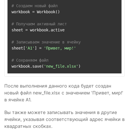
# Создаем новый файл
workbook = Workbook()

# Получаем активный лист
sheet = workbook.active

# Записываем значение в ячейку
sheet[
'A1'
] = 
'Привет, мир!'
# Сохраняем файл
workbook.save(
'new_file.xlsx'
После выполнения данного кода будет создан
новый файл new_file.xlsx с значением 'Привет, мир!'
в ячейке A1.
Вы также можете записывать значения в другие
ячейки, указывая соответствующий адрес ячейки в
квадратных скобках.