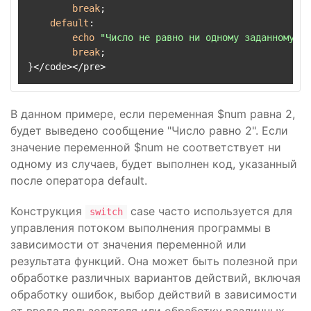
break
;

default
:

echo
"Число не равно ни одному заданному зн
break
;

}</code></pre>
В данном примере, если переменная $num равна 2,
будет выведено сообщение "Число равно 2". Если
значение переменной $num не соответствует ни
одному из случаев, будет выполнен код, указанный
после оператора default.
Конструкция
case часто используется для
switch
управления потоком выполнения программы в
зависимости от значения переменной или
результата функций. Она может быть полезной при
обработке различных вариантов действий, включая
обработку ошибок, выбор действий в зависимости