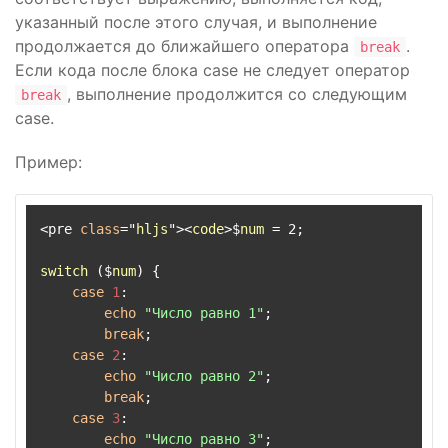
указанный после этого случая, и выполнение
продолжается до ближайшего оператора
.
break
Если кода после блока case не следует оператор
, выполнение продолжится со следующим
break
case.
Пример:
<pre 
class
="
hljs
"><
code
>$
num
 = 2;

switch
 ($
num
) 
{

case
1
:

echo
"Число равно 1"
;

break
;

case
2
:

echo
"Число равно 2"
;

break
;

case
3
:

echo
"Число равно 3"
;
