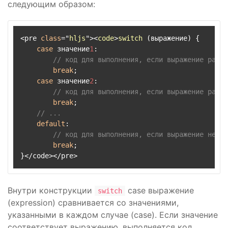
следующим образом:
<pre 
class
="
hljs
"><
code
>
switch
 (выражение) 
{

case
 значение
1
:

// код для выполнения, если выражение равно
break
;

case
 значение
2
:

// код для выполнения, если выражение равно
break
;

// ...
default
:

// код для выполнения, если выражение не со
break
;

}</code></pre>
Внутри конструкции
case выражение
switch
(expression) сравнивается со значениями,
указанными в каждом случае (case). Если значение
соответствует выражению, выполняется код,