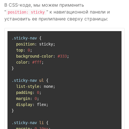
В CSS-коде, мы можем применить
"
" к навигационной панели и
position: sticky
установить ее прилипание сверху страницы:
.sticky-nav
 {

position
: sticky;

top
: 
0
;

background-color
: 
#333
;

color
: 
#fff
;

}

.sticky-nav
ul
 {

list-style
: none;

padding
: 
0
;

margin
: 
0
;

display
: flex;

}

.sticky-nav
li
 {

margin
: 
0
10px
;
