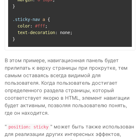
}

.sticky-nav
a
 {

color
: 
#fff
;

text-decoration
: none;

В этом примере, навигационная панель будет
прилипать к верху страницы при прокрутке, тем
самым оставаясь всегда видимой для
пользователя. Когда пользователь достигает
определенного раздела страницы, который
соответствует якорю в HTML, элемент навигации
будет активным, позволяя пользователю понять,
где он находится.
"
" может быть также использован
position: sticky
для реализации других интересных эффектов,