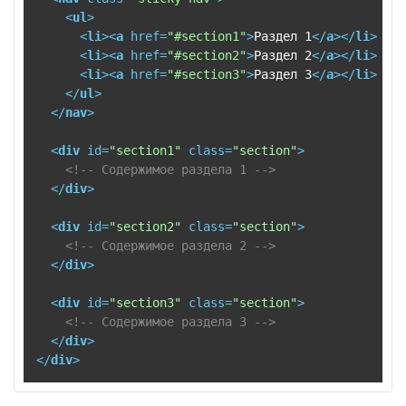
<
ul
>
<
li
>
<
a
href
=
"#section1"
>
Раздел 1
</
a
>
</
li
>
<
li
>
<
a
href
=
"#section2"
>
Раздел 2
</
a
>
</
li
>
<
li
>
<
a
href
=
"#section3"
>
Раздел 3
</
a
>
</
li
>
</
ul
>
</
nav
>
<
div
id
=
"section1"
class
=
"section"
>
<!-- Содержимое раздела 1 -->
</
div
>
<
div
id
=
"section2"
class
=
"section"
>
<!-- Содержимое раздела 2 -->
</
div
>
<
div
id
=
"section3"
class
=
"section"
>
<!-- Содержимое раздела 3 -->
</
div
>
</
div
>