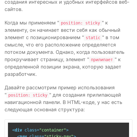
создания интересных и удобных интерфейсов веб-
сайтов.
Когда мы применяем "
" к
position: sticky
элементу, он начинает вести себя как обычный
элемент с позиционированием "
" в том
static
смысле, что его расположение определяется
потоком документа. Однако, когда пользователь
прокручивает страницу, элемент "
" к
прилипает
определенной позиции экрана, которую задает
разработчик.
Давайте рассмотрим пример использования
"
" для создания прилипающей
position: sticky
навигационной панели. В HTML-коде, у нас есть
следующая основная структура:
<
div
class
=
"container"
>
<
nav
class
=
"sticky-nav"
>