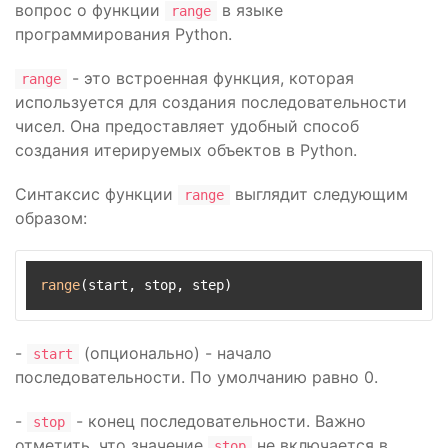
вопрос о функции
в языке
range
программирования Python.
- это встроенная функция, которая
range
используется для создания последовательности
чисел. Она предоставляет удобный способ
создания итерируемых объектов в Python.
Синтаксис функции
выглядит следующим
range
образом:
range
-
(опционально) - начало
start
последовательности. По умолчанию равно 0.
-
- конец последовательности. Важно
stop
отметить, что значение
не включается в
stop