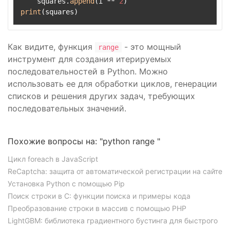
    squares.
append
(i ** 
2
print
Как видите, функция
- это мощный
range
инструмент для создания итерируемых
последовательностей в Python. Можно
использовать ее для обработки циклов, генерации
списков и решения других задач, требующих
последовательных значений.
Похожие вопросы на: "python range "
Цикл foreach в JavaScript
ReCaptcha: защита от автоматической регистрации на сайте
Установка Python с помощью Pip
Поиск строки в C: функции поиска и примеры кода
Преобразование строки в массив с помощью PHP
LightGBM: библиотека градиентного бустинга для быстрого