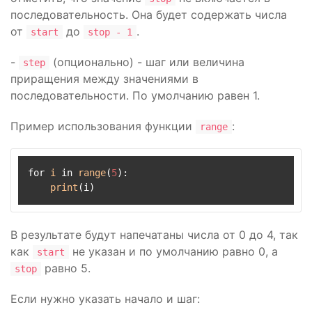
последовательность. Она будет содержать числа
от
до
.
start
stop - 1
-
(опционально) - шаг или величина
step
приращения между значениями в
последовательности. По умолчанию равен 1.
Пример использования функции
:
range
for 
i
 in 
range
(
5
):

print
В результате будут напечатаны числа от 0 до 4, так
как
не указан и по умолчанию равно 0, а
start
равно 5.
stop
Если нужно указать начало и шаг: