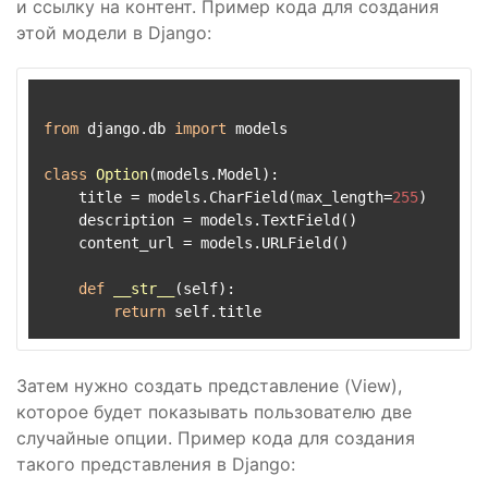
и ссылку на контент. Пример кода для создания
этой модели в Django:
from
 django.db 
import
 models

class
Option
(models.Model):

    title = models.CharField(max_length=
255
)

    description = models.TextField()

    content_url = models.URLField()

def
__str__
(
self
):

return
Затем нужно создать представление (View),
которое будет показывать пользователю две
случайные опции. Пример кода для создания
такого представления в Django: