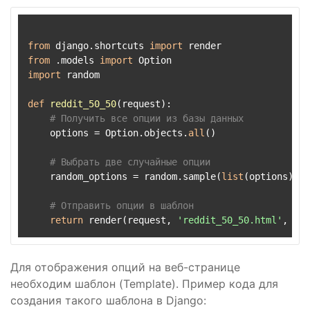
from
 django.shortcuts 
import
from
 .models 
import
import
 random

def
reddit_50_50
(
request
):

# Получить все опции из базы данных
    options = Option.objects.
all
()

# Выбрать две случайные опции
    random_options = random.sample(
list
(options), 
2
# Отправить опции в шаблон
return
 render(request, 
'reddit_50_50.html'
, {
'o
Для отображения опций на веб-странице
необходим шаблон (Template). Пример кода для
создания такого шаблона в Django: