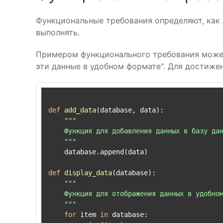
Функциональные требования определяют, как 
выполнять.
Примером функционального требования может
эти данные в удобном формате". Для достиже
def
add_data
(
database, data
):

"""

    Функция для добавления данных в базу дан
    """
    database.append(data)

def
display_data
(
database
):

"""

    Функция для отображения данных в удобном
    """
for
 item 
in
 database:
