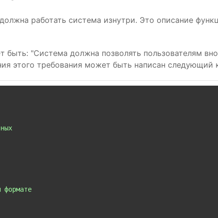
должна работать система изнутри. Это описание функц
 быть: "Система должна позволять пользователям внос
ния этого требования может быть написан следующий 
ных

 формате
