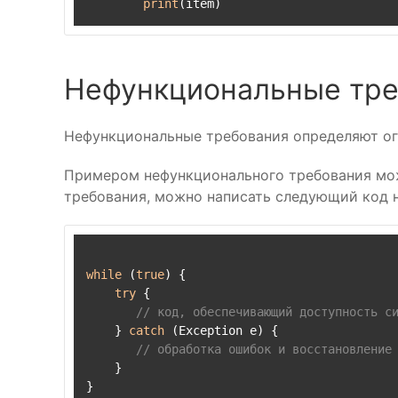
print
Нефункциональные тре
Нефункциональные требования определяют огр
Примером нефункционального требования може
требования, можно написать следующий код 
while
 (
true
) {

try
 {

// код, обеспечивающий доступность с
    } 
catch
 (Exception e) {

// обработка ошибок и восстановление
    }
