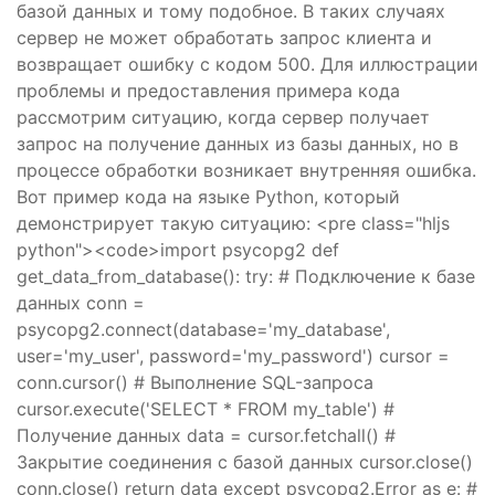
базой данных и тому подобное. В таких случаях
сервер не может обработать запрос клиента и
возвращает ошибку с кодом 500. Для иллюстрации
проблемы и предоставления примера кода
рассмотрим ситуацию, когда сервер получает
запрос на получение данных из базы данных, но в
процессе обработки возникает внутренняя ошибка.
Вот пример кода на языке Python, который
демонстрирует такую ситуацию: <pre class="hljs
python"><code>import psycopg2 def
get_data_from_database(): try: # Подключение к базе
данных conn =
psycopg2.connect(database='my_database',
user='my_user', password='my_password') cursor =
conn.cursor() # Выполнение SQL-запроса
cursor.execute('SELECT * FROM my_table') #
Получение данных data = cursor.fetchall() #
Закрытие соединения с базой данных cursor.close()
conn.close() return data except psycopg2.Error as e: #