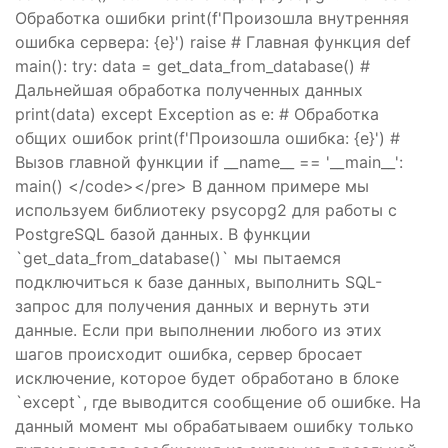
Обработка ошибки print(f'Произошла внутренняя
ошибка сервера: {e}') raise # Главная функция def
main(): try: data = get_data_from_database() #
Дальнейшая обработка полученных данных
print(data) except Exception as e: # Обработка
общих ошибок print(f'Произошла ошибка: {e}') #
Вызов главной функции if __name__ == '__main__':
main() </code></pre> В данном примере мы
используем библиотеку psycopg2 для работы с
PostgreSQL базой данных. В функции
`get_data_from_database()` мы пытаемся
подключиться к базе данных, выполнить SQL-
запрос для получения данных и вернуть эти
данные. Если при выполнении любого из этих
шагов происходит ошибка, сервер бросает
исключение, которое будет обработано в блоке
`except`, где выводится сообщение об ошибке. На
данный момент мы обрабатываем ошибку только