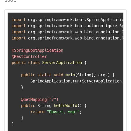
Boot:
import
import
import
import
 org.springframework.web.bind.annotation.Rest
@SpringBootApplication
@RestController
public
class
ServerApplication
 {

public
static
void
main
(String[] args)
 {

        SpringApplication.run(ServerApplication.cla
    }

@GetMapping("/")
public
 String 
helloWorld
()
 {

return
"Привет, мир!"
;

    }
