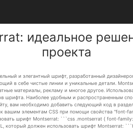
rat: идеальное реше
проекта
тельный и элегантный шрифт, разработанный дизайнер
ющий в себе чистые линии и уникальные детали. Monts
атные материалы, рекламу и многое другое. Использов
в шрифта. Наиболее удобным и распространенным спос
айту, вам необходимо добавить следующий код в разде
к вашим элементам CSS при помощи свойства "font-fam
ать шрифт Montserrat: ```css .montserrat { font-family: 
, который должен использовать шрифт Montserrat: ```