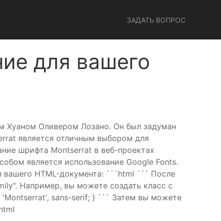
ЗАДАТЬ ВОПРОС
ние для вашего
ом Хуаном Оливером Лозано. Он был задуман
errat является отличным выбором для
ание шрифта Montserrat в веб-проектах
обом является использование Google Fonts.
л вашего HTML-документа: ```html
``` После
ily". Например, вы можете создать класс с
'Montserrat', sans-serif; } ``` Затем вы можете
html