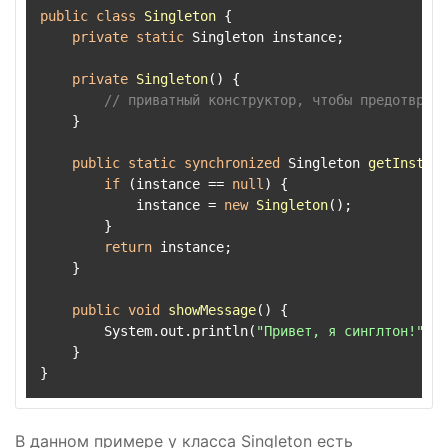
public
class
Singleton
 {

private
static
 Singleton instance;

private
Singleton
()
 {

// приватный конструктор, чтобы предотврати
    }

public
static
synchronized
 Singleton 
getInstanc
if
 (instance == 
null
) {

            instance = 
new
Singleton
();

        }

return
 instance;

    }

public
void
showMessage
()
 {

        System.out.println(
"Привет, я синглтон!"
);

    }

В данном примере у класса Singleton есть