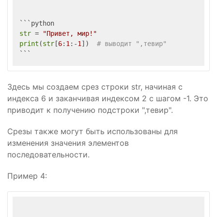
str
 = 
"Привет, мир!"
print
(
str
[
6
:
1
:-
1
])  
# выводит ",тевир"
Здесь мы создаем срез строки str, начиная с
индекса 6 и заканчивая индексом 2 с шагом -1. Это
приводит к получению подстроки ",тевир".
Срезы также могут быть использованы для
изменения значения элементов
последовательности.
Пример 4: