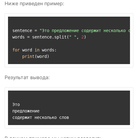
Ниже приведен пример:
sentence = 
"Это предложение содержит несколько слов
words = sentence.split(
" "
, 
2
)

for
 word 
in
 words:

print
Результат вывода:
Это

предложение
