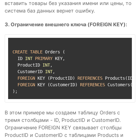
вставить товары без указания имени или цены, то
система баз данных вернет ошибку.
3. Ограничение внешнего ключа (FOREIGN KEY):
CREATE
TABLE
 Orders (

  ID 
INT
PRIMARY
 KEY,

  ProductID 
INT
,

  CustomerID 
INT
,

FOREIGN
 KEY (ProductID) 
REFERENCES
 Products(ID),

FOREIGN
 KEY (CustomerID) 
REFERENCES
 Customers(ID)

В этом примере мы создаем таблицу Orders с
тремя столбцами - ID, ProductID и CustomerID.
Ограничение FOREIGN KEY связывает столбцы
ProductID и CustomerID с таблицами Products и