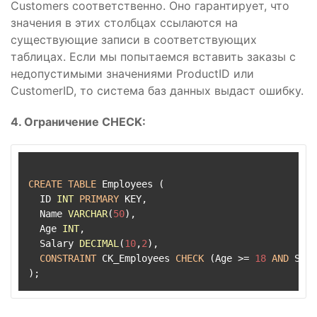
Customers соответственно. Оно гарантирует, что
значения в этих столбцах ссылаются на
существующие записи в соответствующих
таблицах. Если мы попытаемся вставить заказы с
недопустимыми значениями ProductID или
CustomerID, то система баз данных выдаст ошибку.
4. Ограничение CHECK:
CREATE
TABLE
 Employees (

  ID 
INT
PRIMARY
 KEY,

  Name 
VARCHAR
(
50
),

  Age 
INT
,

  Salary 
DECIMAL
(
10
,
2
),

CONSTRAINT
 CK_Employees 
CHECK
 (Age 
>=
18
AND
 Sala