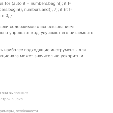
or (auto it = numbers.begin(); it !=
s.begin(), numbers.end(), 7); if (it !=
rn 0; }
ывели содержимое с использованием
ельно упрощают код, улучшают его читаемость
ть наиболее подходящие инструменты для
нкционала может значительно ускорить и
ии они выполняют
 строк в Java
примеры, особенности