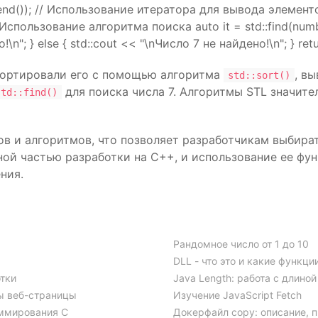
nd()); // Использование итератора для вывода элементов f
// Использование алгоритма поиска auto it = std::find(number
n"; } else { std::cout << "\nЧисло 7 не найдено!\n"; } retu
тсортировали его с помощью алгоритма
, в
std::sort()
для поиска числа 7. Алгоритмы STL значит
std::find()
ов и алгоритмов, что позволяет разработчикам выбира
ной частью разработки на C++, и использование ее фу
ния.
Рандомное число от 1 до 10
DLL - что это и какие функц
отки
Java Length: работа с длиной
ы веб-страницы
Изучение JavaScript Fetch
аммирования C
Докерфайл copy: описание, 