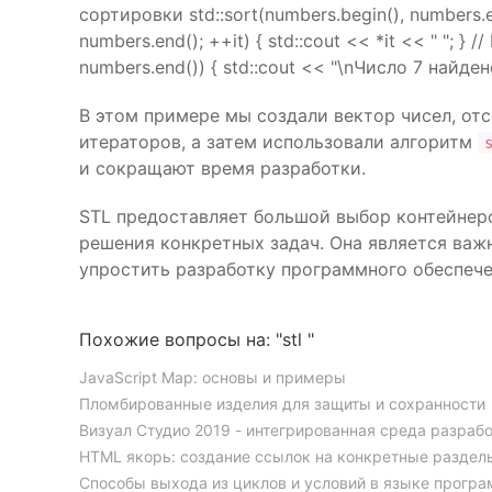
сортировки std::sort(numbers.begin(), numbers.e
numbers.end(); ++it) { std::cout << *it << " "; } 
numbers.end()) { std::cout << "\nЧисло 7 найдено!\
В этом примере мы создали вектор чисел, о
итераторов, а затем использовали алгоритм
и сокращают время разработки.
STL предоставляет большой выбор контейнер
решения конкретных задач. Она является важ
упростить разработку программного обеспече
Похожие вопросы на: "stl "
JavaScript Map: основы и примеры
Пломбированные изделия для защиты и сохранности
Визуал Студио 2019 - интегрированная среда разраб
HTML якорь: создание ссылок на конкретные раздел
Способы выхода из циклов и условий в языке прогр