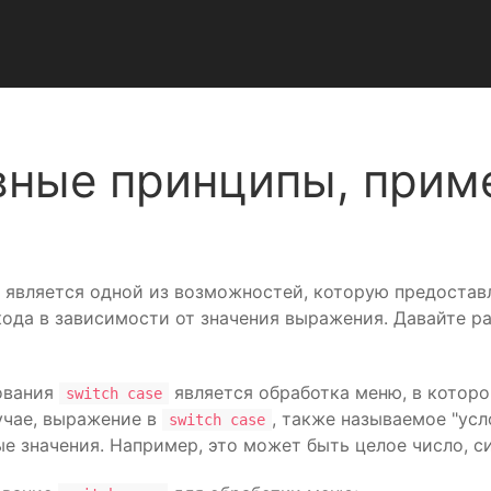
овные принципы, прим
ь, является одной из возможностей, которую предоста
ода в зависимости от значения выражения. Давайте ра
ования
является обработка меню, в которо
switch case
учае, выражение в
, также называемое "ус
switch case
е значения. Например, это может быть целое число, с