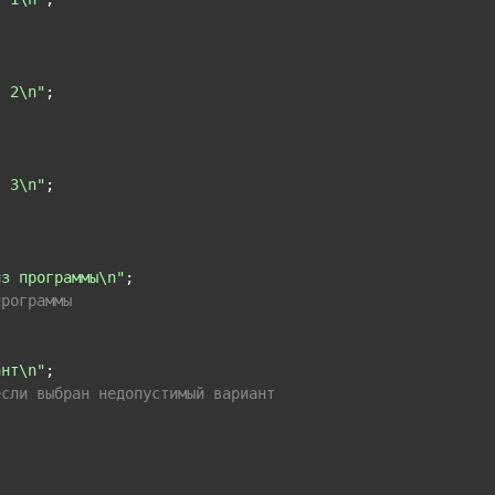
т 2\n"
;

т 3\n"
;

из программы\n"
;

программы
ант\n"
;

если выбран недопустимый вариант