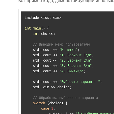
Вот пример кода, демонстрирующий использ
include <iostream>

int
main
()
{

int
 choice;

// Выводим меню пользователю
    std::cout << 
"Меню:\n"
;

    std::cout << 
"1. Вариант 1\n"
;

    std::cout << 
"2. Вариант 2\n"
;

    std::cout << 
"3. Вариант 3\n"
;

    std::cout << 
"4. Выйти\n"
;

    std::cout << 
"Выберите вариант: "
;

    std::cin >> choice;

// Обработка выбранного варианта
switch
 (choice) {

case
1
:

            std::cout << 
"Вы выбрали вариан