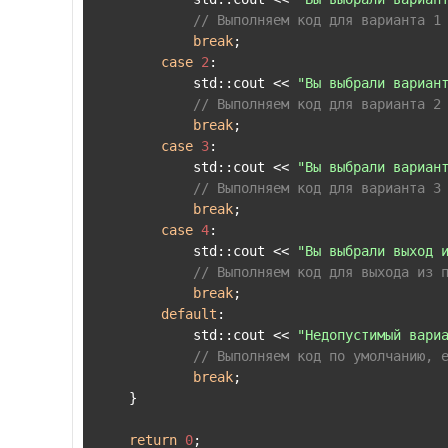
// Выполняем код для варианта 1
break
;

case
2
:

            std::cout << 
"Вы выбрали вариан
// Выполняем код для варианта 2
break
;

case
3
:

            std::cout << 
"Вы выбрали вариан
// Выполняем код для варианта 3
break
;

case
4
:

            std::cout << 
"Вы выбрали выход 
// Выполняем код для выхода из 
break
;

default
:

            std::cout << 
"Недопустимый вари
// Выполняем код по умолчанию, 
break
;

    }

return
0
;
