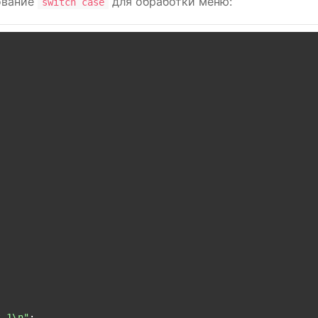
ование
для обработки меню:
switch case
т 1\n"
;
