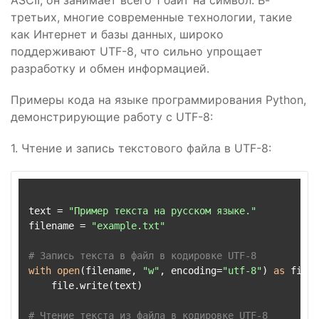
ASCII, он занимает всего 1 байт на символ. В-
третьих, многие современные технологии, такие
как Интернет и базы данных, широко
поддерживают UTF-8, что сильно упрощает
разработку и обмен информацией.
Примеры кода на языке программирования Python,
демонстрирующие работу с UTF-8:
1. Чтение и запись текстового файла в UTF-8:
text = 
"Пример текста на русском языке."
filename = 
"example.txt"
# Запись текста в файл в кодировке UTF-8
with
open
(filename, 
"w"
, encoding=
"utf-8"
) 
as
 file:

    file.write(text)

# Чтение текста из файла в кодировке UTF-8