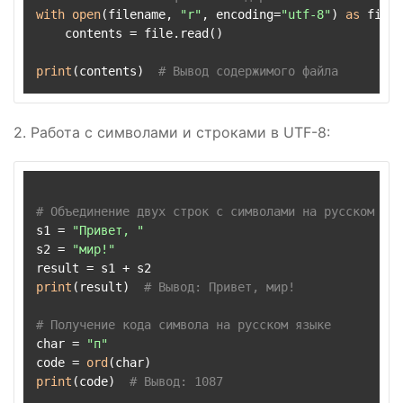
with
open
(filename, 
"r"
, encoding=
"utf-8"
) 
as
 file:

    contents = file.read()

print
(contents)  
# Вывод содержимого файла
2. Работа с символами и строками в UTF-8:
# Объединение двух строк с символами на русском язы
s1 = 
"Привет, "
s2 = 
"мир!"
print
(result)  
# Вывод: Привет, мир!
# Получение кода символа на русском языке
char = 
"п"
code = 
ord
print
(code)  
# Вывод: 1087