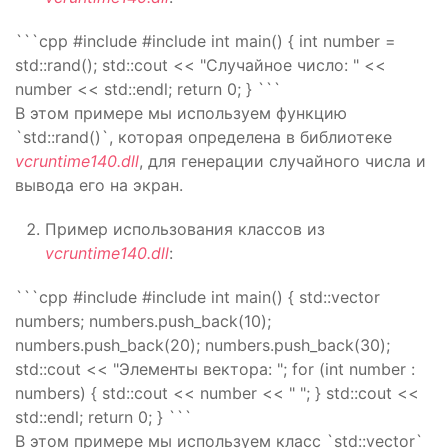
```cpp #include
#include
int main() { int number =
std::rand(); std::cout << "Случайное число: " <<
number << std::endl; return 0; } ```
В этом примере мы используем функцию
`std::rand()`, которая определена в библиотеке
vcruntime140.dll
, для генерации случайного числа и
вывода его на экран.
Пример использования классов из
vcruntime140.dll
:
```cpp #include
#include
int main() { std::vector
numbers; numbers.push_back(10);
numbers.push_back(20); numbers.push_back(30);
std::cout << "Элементы вектора: "; for (int number :
numbers) { std::cout << number << " "; } std::cout <<
std::endl; return 0; } ```
В этом примере мы используем класс `std::vector`