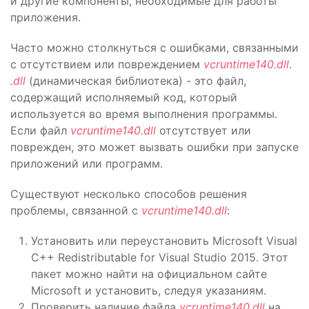
и другие компоненты, необходимые для работы
приложения.
Часто можно столкнуться с ошибками, связанными
с отсутствием или повреждением
vcruntime140.dll
.
.dll
(динамическая библиотека) - это файл,
содержащий исполняемый код, который
используется во время выполнения программы.
Если файл
vcruntime140.dll
отсутствует или
поврежден, это может вызвать ошибки при запуске
приложений или программ.
Существуют несколько способов решения
проблемы, связанной с
vcruntime140.dll
:
Установить или переустановить Microsoft Visual
C++ Redistributable for Visual Studio 2015. Этот
пакет можно найти на официальном сайте
Microsoft и установить, следуя указаниям.
Проверить наличие файла
vcruntime140.dll
на