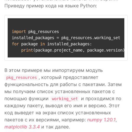
Приведу пример кода на языке Python:
import
 pkg_resources

for
 package 
in
 installed_packages:

print
В этом примере мы импортируем модуль
, который предоставляет
pkg_resources
функциональность для работы с пакетами. Затем
мы получаем список установленных пакетов с
помощью функции
и проходимся по
working_set
каждому пакету, выводя его имя и версию. Этот
код выведет на экран список установленных
пакетов с их версиями, например:
numpy 1.20.1
,
matplotlib 3.3.4
и так далее.