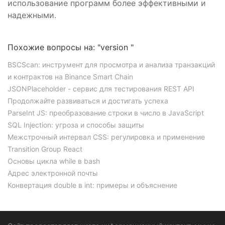
использование программ более эффективными и
надежными.
Похожие вопросы на: "version "
BSСScan: инструмент для просмотра и анализа транзакций
и контрактов на Binance Smart Chain
JSONPlaceholder - сервис для тестирования REST API
Продолжайте развиваться и достигать успеха
ParseInt JS: преобразование строки в число в JavaScript
SQL Injection: угроза и способы защиты
Межстрочный интервал CSS: регулировка и применение
Transition Group React
Основы цикла while в bash
Адрес электронной почты
Конвертация double в int: примеры и объяснение