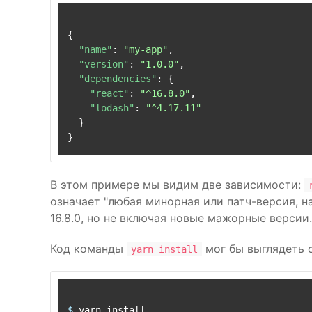
{
"name"
:
"my-app"
,
"version"
:
"1.0.0"
,
"dependencies"
:
{
"react"
:
"^16.8.0"
,
"lodash"
:
"^4.17.11"
}
}
В этом примере мы видим две зависимости:
означает "любая минорная или патч-версия, н
16.8.0, но не включая новые мажорные версии.
Код команды
мог бы выглядеть 
yarn install
$ 