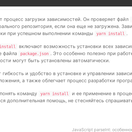
т процесс загрузки зависимостей. Он проверяет файл
трального репозитория, если она еще не загружена. З
ески при успешном выполнении команды
.
yarn install
включают возможность установки всех зависи
install
ве файла
. Это особенно полезно при работ
package.json
ости могут быть установлены автоматически.
 гибкость и удобство в установке и управлении завис
иложения, а также облегчает процесс разработки прогр
 понять команду
и ее применение в проце
yarn install
тся дополнительная помощь, не стесняйтесь спрашиват
JavaScript parseInt: особенн