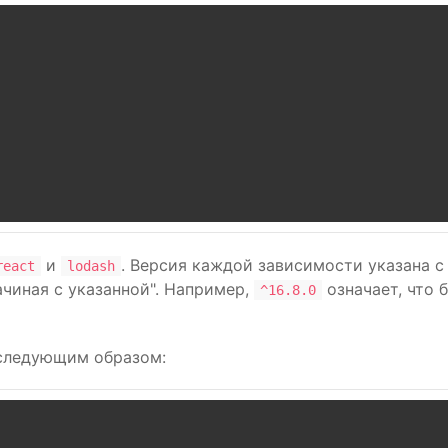
и
. Версия каждой зависимости указана 
react
lodash
ачиная с указанной". Например,
означает, что 
^16.8.0
следующим образом: