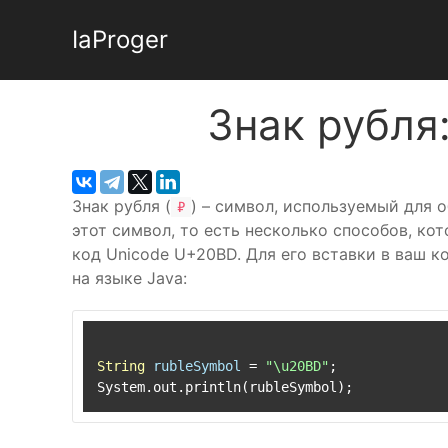
IaProger
Знак рубля
Знак рубля (
) – символ, используемый для
₽
этот символ, то есть несколько способов, ко
код Unicode U+20BD. Для его вставки в ваш 
на языке Java:
String
rubleSymbol
=
"\u20BD"
;
