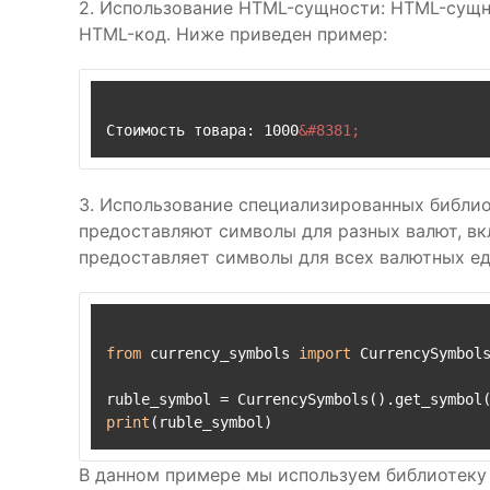
2. Использование HTML-сущности: HTML-сущно
HTML-код. Ниже приведен пример:
Стоимость товара: 1000
&#8381;
3. Использование специализированных библио
предоставляют символы для разных валют, вкл
предоставляет символы для всех валютных ед
from
 currency_symbols 
import
 CurrencySymbols
ruble_symbol = CurrencySymbols().get_symbol
print
В данном примере мы используем библиотеку "