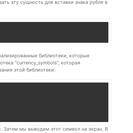
вать эту сущность для вставки знака рубля в
иализированные библиотеки, которые
тека "currency_symbols", которая
ания этой библиотеки:
). Затем мы выводим этот символ на экран. В